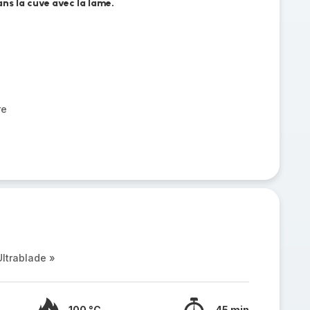
ns la cuve avec la lame.
re
ltrablade »
100 °C
45 min