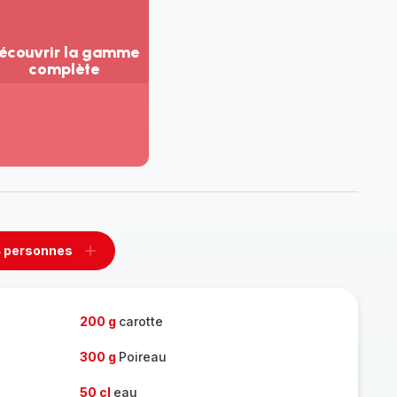
écouvrir la gamme
complète
ir
us...
couvrir
amme
mplète
 personnes
rimer
Ajouter
sonnes
personnes
200 g
carotte
300 g
Poireau
50 cl
eau