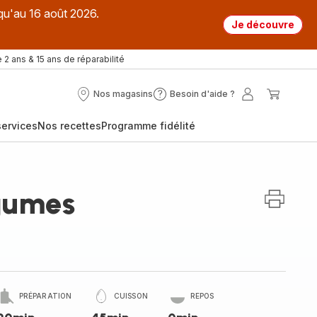
qu'au 16 août 2026.
Je découvre
 2 ans & 15 ans de réparabilité
Nos magasins
Besoin d'aide ?
Nos
Besoin
Mon
Mon
magasins
d'aide
compte
panier
ervices
Nos recettes
Programme fidélité
?
gumes
PRÉPARATION
CUISSON
REPOS