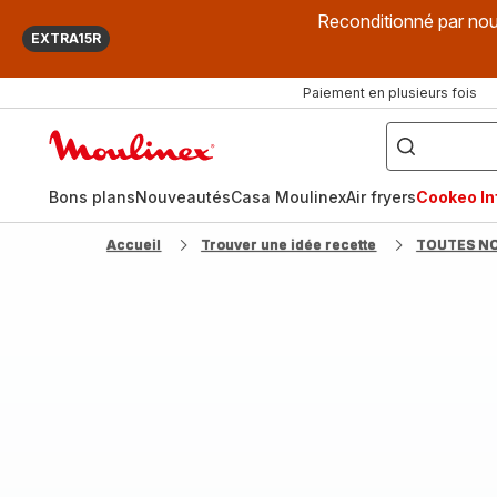
Reconditionné par nou
EXTRA15R
Paiement en plusieurs fois
["Que
recherchez-
Accueil
vous
?",
Moulinex
"Cookeo",
"Air
fryer",
Bons plans
Nouveautés
Casa Moulinex
Air fryers
Cookeo Inf
"Companion"]
Accueil
Trouver une idée recette
TOUTES N