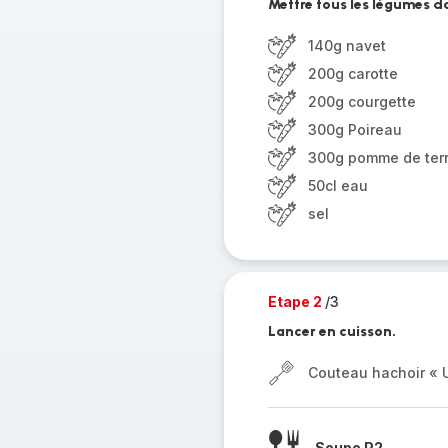
Mettre tous les légumes da
140g navet
200g carotte
200g courgette
300g Poireau
300g pomme de ter
50cl eau
sel
Etape 2
/3
Lancer en cuisson.
Couteau hachoir « U
Soupe P2