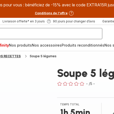
s pour vous : bénéficiez de -15% avec le code EXTRA15R jus
Conditions de l'offre
Livraison offerte* en 3 jours
90 jours pour changer d’avis
Garantie
inity
Nos produits
Nos accessoires
Produits reconditionnés
Nos s
OS RECETTES
Soupe 5 légumes
Soupe 5 lé
-
/5
-
ratings.0
TEMPS TOTAL
1h 5min