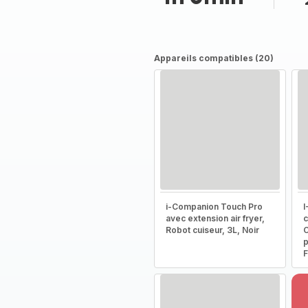
Appareils compatibles (20)
i-Companion Touch Pro
I
avec extension air fryer,
c
Robot cuiseur, 3L, Noir
C
p
F