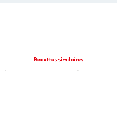
Recettes similaires
Sorbet
SORBET
fraises
FRAISE