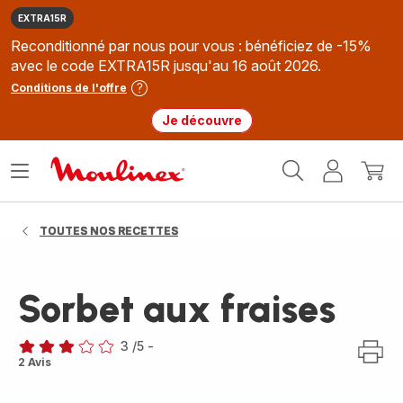
EXTRA15R
Reconditionné par nous pour vous : bénéficiez de -15%
avec le code EXTRA15R jusqu'au 16 août 2026.
Conditions de l'offre
Je découvre
Accueil
Ouvrir
Mon
Mon
Moulinex
le
compte
panie
menu
TOUTES NOS RECETTES
Sorbet aux fraises
3
/5
-
Avis
2 Avis
3
étoiles