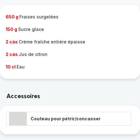
complète
-
650 g
Fraises surgelées
150 g
Sucre glace
2 càs
Crème fraîche entière épaisse
2 càs
Jus de citron
10 cl
Eau
Accessoires
Couteau pour pétrir/concasser