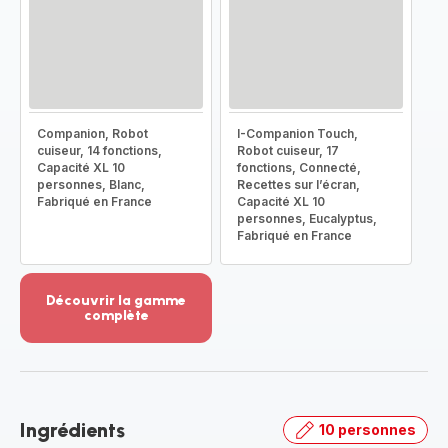
Companion, Robot
I-Companion Touch,
cuiseur, 14 fonctions,
Robot cuiseur, 17
Capacité XL 10
fonctions, Connecté,
personnes, Blanc,
Recettes sur l’écran,
Fabriqué en France
Capacité XL 10
personnes, Eucalyptus,
Fabriqué en France
Découvrir la gamme
complète
Voir
plus...
-
Découvrir
la
Ingrédients
10 personnes
gamme