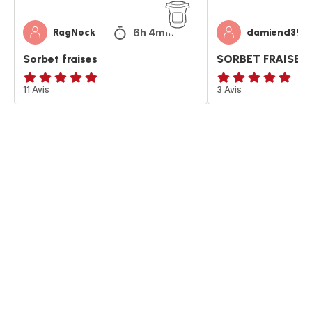
6h 4min
RagNock
damiend39
Sorbet fraises
SORBET FRAISE
Avis
11 Avis
Avis
3 Avis
5
5
étoiles
étoiles
(moyenne)
(moyenne)