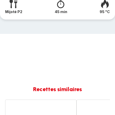
Mijoté P2
45 min
95 °C
Recettes similaires
Sauté
Sauté
de
de
porc
porc