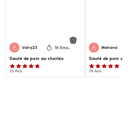
au
au
chorizo
chorizo
1h 5min
Valry23
Mahana
Sauté de porc au chorizo
Sauté de porc au 
ratings.4.7
20 Avis
ratings.4.8
78 Avis