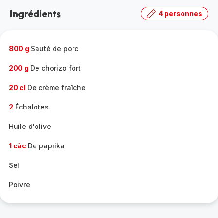
la
Ingrédients
4 personnes
gamme
complète
-
800 g
Sauté de porc
200 g
De chorizo fort
20 cl
De crème fraîche
2
Échalotes
Huile d'olive
1 càc
De paprika
Sel
Poivre