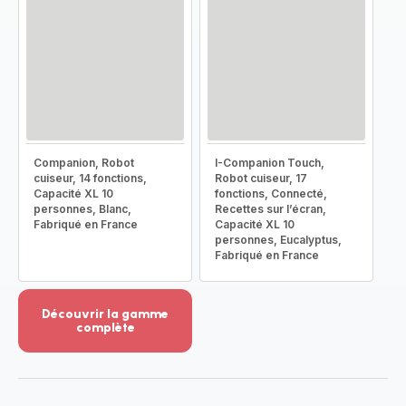
Companion, Robot
I-Companion Touch,
cuiseur, 14 fonctions,
Robot cuiseur, 17
Capacité XL 10
fonctions, Connecté,
personnes, Blanc,
Recettes sur l’écran,
Fabriqué en France
Capacité XL 10
personnes, Eucalyptus,
Fabriqué en France
Découvrir la gamme
complète
Voir
plus...
-
Découvrir