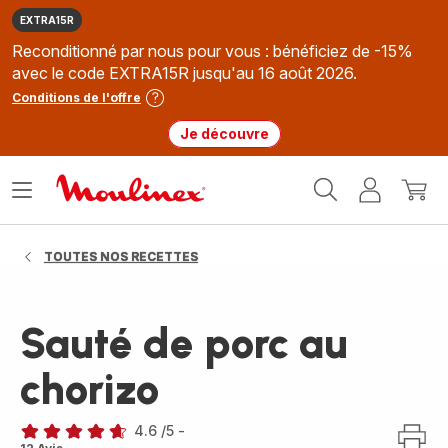
EXTRA15R
Reconditionné par nous pour vous : bénéficiez de -15%
avec le code EXTRA15R jusqu'au 16 août 2026.
Conditions de l'offre
Je découvre
Accueil
Ouvrir
Mon
Mon
Moulinex
le
compte
panie
menu
TOUTES NOS RECETTES
Sauté de porc au
chorizo
4.6
/5
-