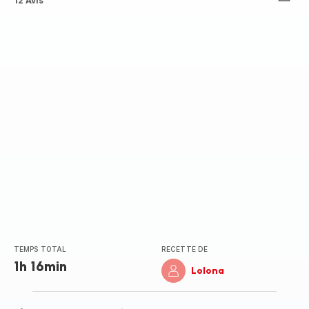
ratings.4.6
12 Avis
TEMPS TOTAL
RECETTE DE
1h 16min
Lolona