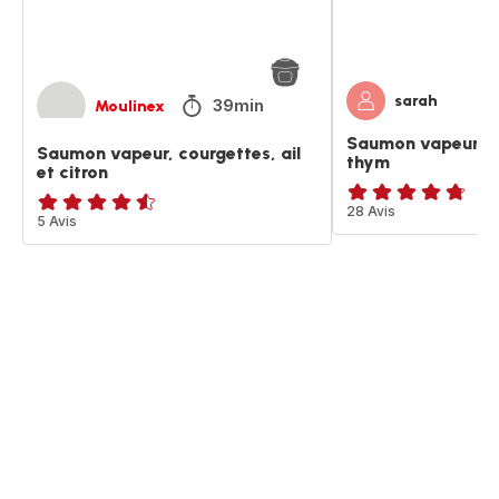
sarah
39min
Moulinex
Saumon vapeur au
Saumon vapeur, courgettes, ail
thym
et citron
ratings.4.7
28 Avis
ratings.4.5
5 Avis