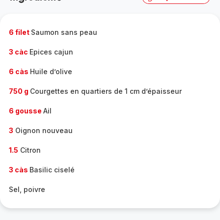
complète
-
6 filet
Saumon sans peau
3 càc
Epices cajun
6 càs
Huile d’olive
750 g
Courgettes en quartiers de 1 cm d’épaisseur
6 gousse
Ail
3
Oignon nouveau
1.5
Citron
3 càs
Basilic ciselé
Sel, poivre