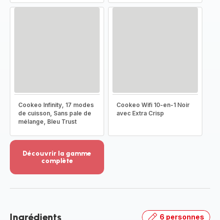
Cookeo Infinity, 17 modes
Cookeo Wifi 10-en-1 Noir
de cuisson, Sans pale de
avec Extra Crisp
mélange, Bleu Trust
Découvrir la gamme
complète
Voir
plus...
-
Découvrir
la
Ingrédients
6 personnes
gamme