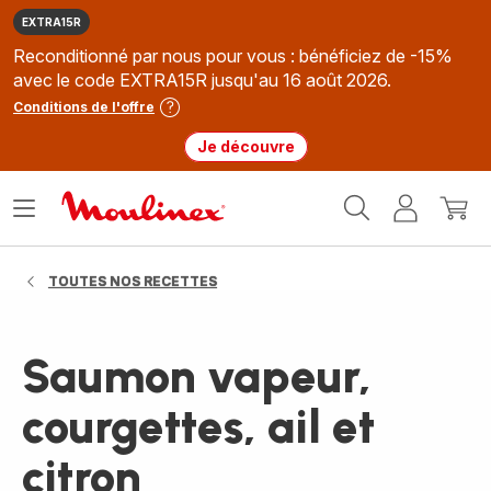
EXTRA15R
Reconditionné par nous pour vous : bénéficiez de -15%
avec le code EXTRA15R jusqu'au 16 août 2026.
Conditions de l'offre
Je découvre
Accueil
Ouvrir
Mon
Mon
Moulinex
le
compte
panie
menu
TOUTES NOS RECETTES
Saumon vapeur,
courgettes, ail et
citron