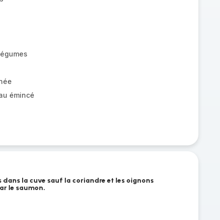
 légumes
chée
au émincé
s dans la cuve sauf la coriandre et les oignons
ar le saumon.