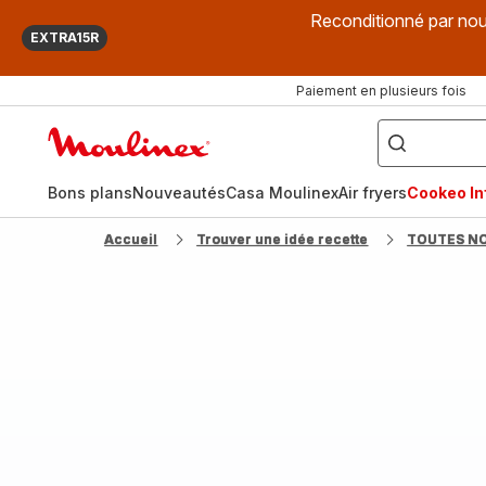
Reconditionné par nou
EXTRA15R
Paiement en plusieurs fois
["Que
recherchez-
Accueil
vous
?",
Moulinex
"Cookeo",
"Air
fryer",
Bons plans
Nouveautés
Casa Moulinex
Air fryers
Cookeo Inf
"Companion"]
Accueil
Trouver une idée recette
TOUTES N