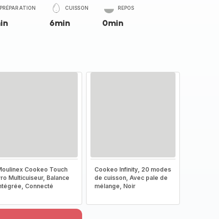
PRÉPARATION
CUISSON
REPOS
in
6min
0min
oulinex Cookeo Touch
Cookeo Infinity, 20 modes
ro Multicuiseur, Balance
de cuisson, Avec pale de
ntégrée, Connecté
mélange, Noir