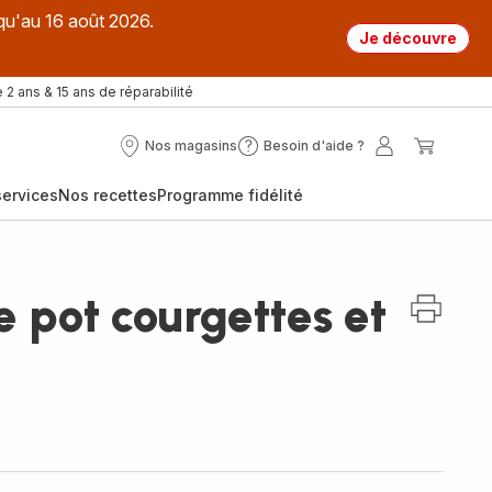
qu'au 16 août 2026.
Je découvre
 2 ans & 15 ans de réparabilité
Nos magasins
Besoin d'aide ?
Nos
Besoin
Mon
Mon
magasins
d'aide
compte
panier
ervices
Nos recettes
Programme fidélité
?
 pot courgettes et