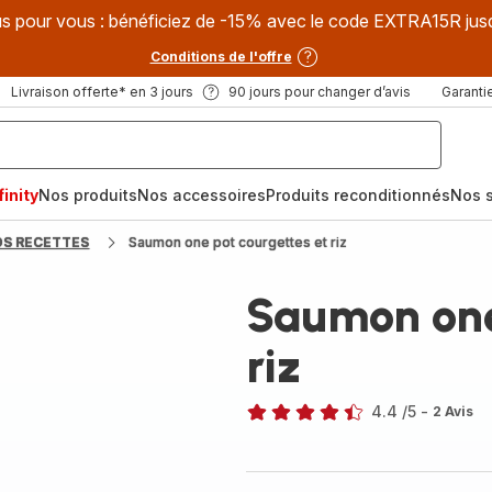
s pour vous : bénéficiez de -15% avec le code EXTRA15R jus
Conditions de l'offre
Livraison offerte* en 3 jours
90 jours pour changer d’avis
Garantie
inity
Nos produits
Nos accessoires
Produits reconditionnés
Nos s
OS RECETTES
Saumon one pot courgettes et riz
Saumon one
riz
4.4
/5
-
2 Avis
ratings.4.4