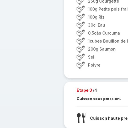
250g Courgette
100g Petits pois fra
100g Riz
30cl Eau
0.5càs Curcuma
1cubes Bouillon de
200g Saumon
Sel
Poivre
Etape 3
/4
Cuisson sous pression.
Cuisson haute pre