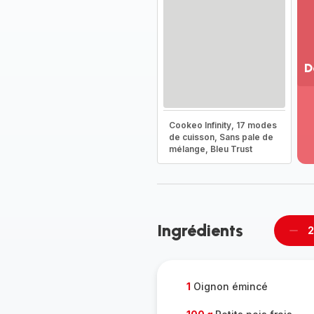
D
Vo
pl
-
Cookeo Infinity, 17 modes
Dé
de cuisson, Sans pale de
mélange, Bleu Trust
la
g
co
-
Ingrédients
2
Supp
per
1
Oignon émincé