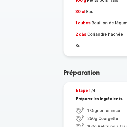
100 g
Petits pois frais
30 cl
Eau
1 cubes
Bouillon de légu
2 càs
Coriandre hachée
Sel
Préparation
Etape 1
/4
Préparer les ingrédients.
1 Oignon émincé
250g Courgette
100g Petits pois fra