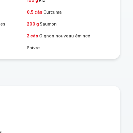
100 g
Riz
0.5 càs
Curcuma
mes
200 g
Saumon
2 càs
Oignon nouveau émincé
Poivre
is