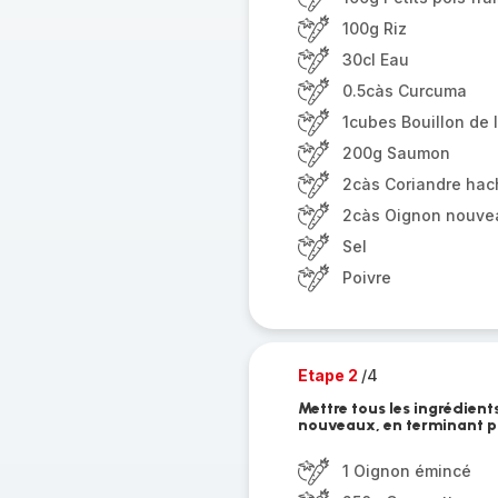
100g Riz
30cl Eau
0.5càs Curcuma
1cubes Bouillon de
200g Saumon
2càs Coriandre ha
2càs Oignon nouve
Sel
Poivre
Etape 2
/4
Mettre tous les ingrédient
nouveaux, en terminant p
1 Oignon émincé