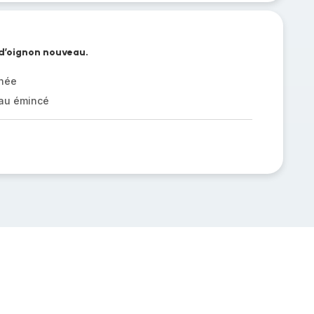
 d’oignon nouveau.
chée
au émincé