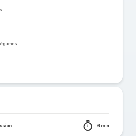
is
 légumes
ssion
6 min