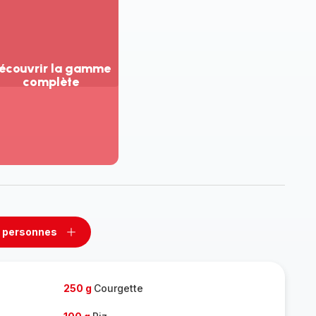
écouvrir la gamme
complète
ir
us...
couvrir
amme
mplète
 personnes
rimer
Ajouter
sonnes
personnes
250 g
Courgette