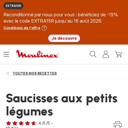
EXTRA15R
Reconditionné par nous pour vous : bénéficiez de -15%
avec le code EXTRA15R jusqu'au 16 août 2026.
Conditions de l'offre
Je découvre
Accueil
Ouvrir
Mon
Mon
Moulinex
le
compte
panie
menu
TOUTES NOS RECETTES
Saucisses aux petits
légumes
4.6
/5
-