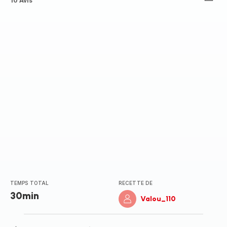
ratings.4.6
10 Avis
TEMPS TOTAL
RECETTE DE
30min
Valou_110