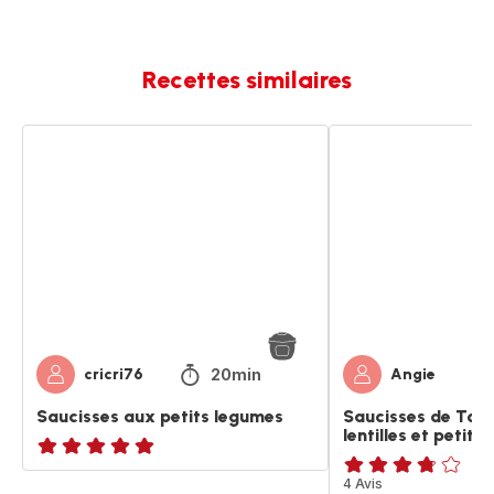
Recettes similaires
Saucisses
Saucisses
aux
de
petits
Toulouse
legumes
aux
lentilles
et
petits
légumes
20min
cricri76
Angie
Saucisses aux petits legumes
Saucisses de Tou
lentilles et petits
ratings.NaN
ratings.3.7
4 Avis