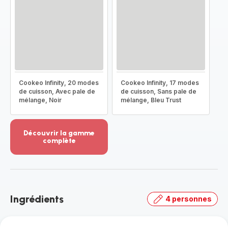
Cookeo Infinity, 20 modes
Cookeo Infinity, 17 modes
de cuisson, Avec pale de
de cuisson, Sans pale de
mélange, Noir
mélange, Bleu Trust
Découvrir la gamme
complète
Voir
plus...
-
Découvrir
la
Ingrédients
4 personnes
gamme
complète
-