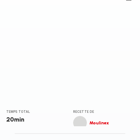
Avis
5
étoiles
(moyenne)
TEMPS TOTAL
RECETTE DE
20min
Moulinex