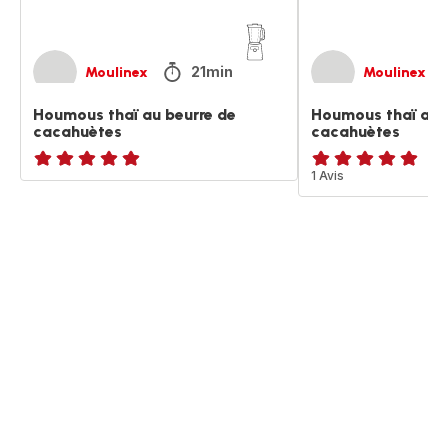
21min
Moulinex
Moulinex
Houmous thaï au beurre de
Houmous thaï au 
cacahuètes
cacahuètes
ratings.NaN
Avis
1 Avis
5
étoiles
(moyenne)