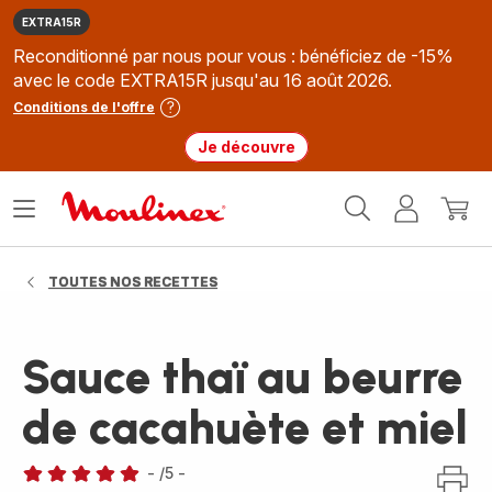
EXTRA15R
Reconditionné par nous pour vous : bénéficiez de -15%
avec le code EXTRA15R jusqu'au 16 août 2026.
Conditions de l'offre
Je découvre
Accueil
Ouvrir
Mon
Mon
Moulinex
le
compte
panie
menu
TOUTES NOS RECETTES
Sauce thaï au beurre
de cacahuète et miel
-
/5
-