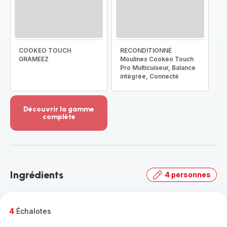
COOKEO TOUCH
RECONDITIONNÉ
GRAMEEZ
Moulinex Cookeo Touch
Pro Multicuiseur, Balance
intégrée, Connecté
Découvrir la gamme
complète
Voir
plus...
-
Découvrir
la
Ingrédients
4 personnes
gamme
complète
-
4
Échalotes