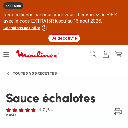
EXTRA15R
Reconditionné par nous pour vous : bénéficiez de -15%
avec le code EXTRA15R jusqu'au 16 août 2026.
Conditions de l'offre
Je découvre
Accueil
Ouvrir
Mon
Mon
Moulinex
le
compte
panie
menu
TOUTES NOS RECETTES
Sauce échalotes
4.7
/5
-
ratings.4.7
2 Avis