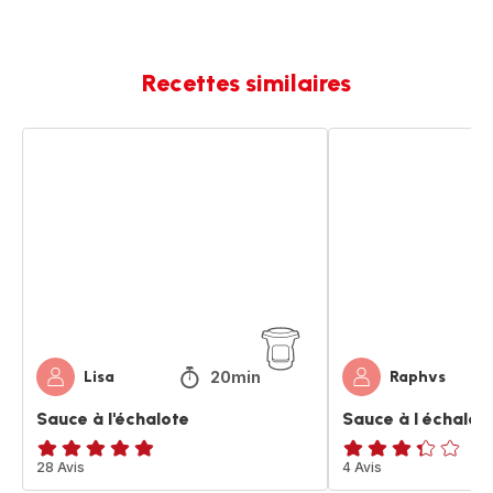
Recettes similaires
Sauce
Sauce
à
à
l'échalote
l
échalote
20min
Lisa
Raphvs
Sauce à l'échalote
Sauce à l échalot
ratings.4.8
28 Avis
ratings.3.3
4 Avis