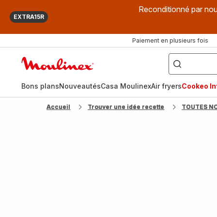
Reconditionné par nou
EXTRA15R
Paiement en plusieurs fois
["Que
recherchez-
Accueil
vous
?",
Moulinex
"Cookeo",
"Air
fryer",
Bons plans
Nouveautés
Casa Moulinex
Air fryers
Cookeo Inf
"Companion"]
Accueil
Trouver une idée recette
TOUTES N