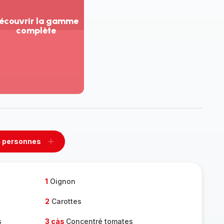
écouvrir la gamme
complète
ir
us...
couvrir
amme
mplète
 personnes
rimer
Ajouter
sonnes
personnes
1
Oignon
2
Carottes
s
3 càs
Concentré tomates