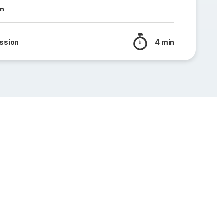
in
ssion
4 min