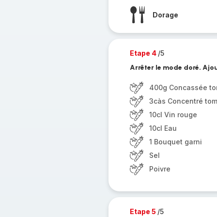
Dorage
Etape 4
/5
Arrêter le mode doré. Ajou
400g Concassée to
3càs Concentré to
10cl Vin rouge
10cl Eau
1 Bouquet garni
Sel
Poivre
Etape 5
/5