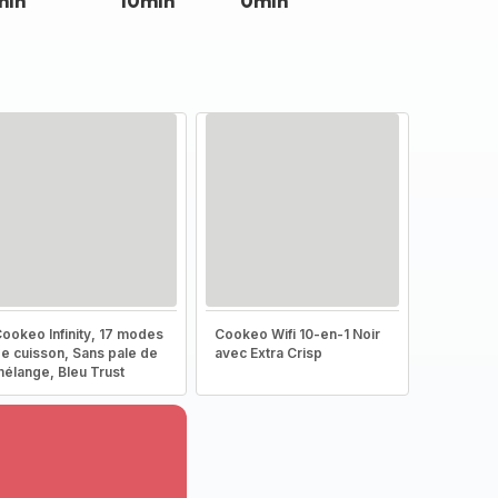
min
10min
0min
ookeo Infinity, 17 modes
Cookeo Wifi 10-en-1 Noir
e cuisson, Sans pale de
avec Extra Crisp
élange, Bleu Trust