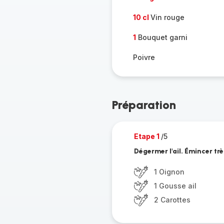
10 cl
Vin rouge
1
Bouquet garni
Poivre
Préparation
Etape 1
/5
Dégermer l'ail. Émincer très
1 Oignon
1 Gousse ail
2 Carottes