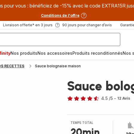
s pour vous : bénéficiez de -15% avec le code EXTRA15R jus
Conditions de l'offre
Livraison offerte* en 3 jours
90 jours pour changer d’avis
Garantie
inity
Nos produits
Nos accessoires
Produits reconditionnés
Nos s
OS RECETTES
Sauce bolognaise maison
Sauce bolo
4.5
/5
-
12 Avis
ratings.4.5
TEMPS TOTAL
20min