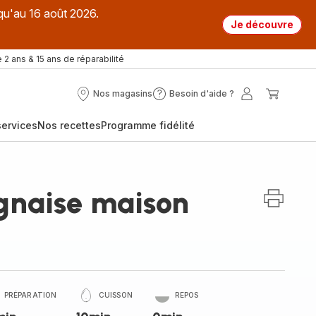
qu'au 16 août 2026.
Je découvre
 2 ans & 15 ans de réparabilité
Nos magasins
Besoin d'aide ?
Nos
Besoin
Mon
Mon
magasins
d'aide
compte
panier
ervices
Nos recettes
Programme fidélité
?
gnaise maison
PRÉPARATION
CUISSON
REPOS