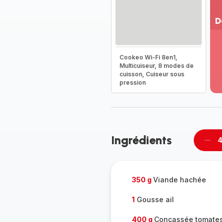
D
Vo
pl
Cookeo Wi-Fi 8en1,
-
Multicuiseur, 8 modes de
Dé
cuisson, Cuiseur sous
la
pression
g
co
-
Ingrédients
4
Supp
per
350 g
Viande hachée
1
Gousse ail
400 g
Concassée tomate