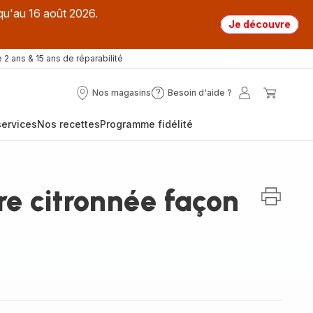
qu'au 16 août 2026.
Je découvre
 2 ans & 15 ans de réparabilité
Nos magasins
Besoin d'aide ?
Nos
Besoin
Mon
Mon
magasins
d'aide
compte
panier
ervices
Nos recettes
Programme fidélité
?
e citronnée façon