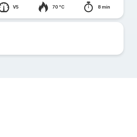
V5
70 °C
8 min