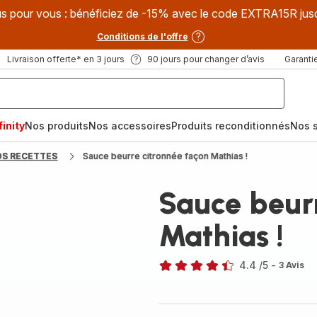
s pour vous : bénéficiez de -15% avec le code EXTRA15R jus
Conditions de l'offre
Livraison offerte* en 3 jours
90 jours pour changer d’avis
Garantie
inity
Nos produits
Nos accessoires
Produits reconditionnés
Nos s
OS RECETTES
Sauce beurre citronnée façon Mathias !
Sauce beurr
Mathias !
4.4
/5
-
3 Avis
ratings.4.4