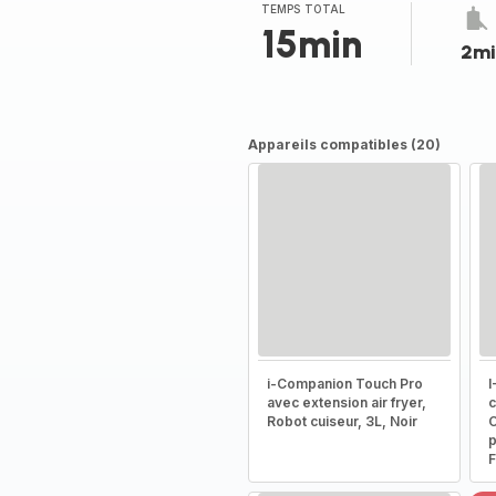
TEMPS TOTAL
15min
2mi
Appareils compatibles (20)
i-Companion Touch Pro
I
avec extension air fryer,
c
Robot cuiseur, 3L, Noir
C
p
F