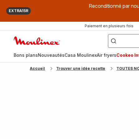
Reconditionné par nou
EXTRA15R
Paiement en plusieurs fois
["Que
recherchez-
Accueil
vous
?",
Moulinex
"Cookeo",
"Air
fryer",
Bons plans
Nouveautés
Casa Moulinex
Air fryers
Cookeo Inf
"Companion"]
Accueil
Trouver une idée recette
TOUTES N