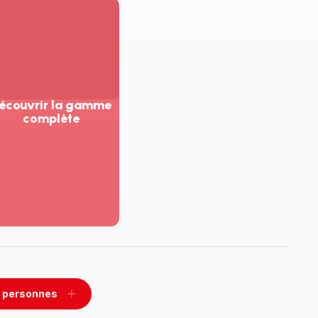
écouvrir la gamme
complète
ir
us...
couvrir
amme
mplète
 personnes
rimer
Ajouter
sonnes
personnes