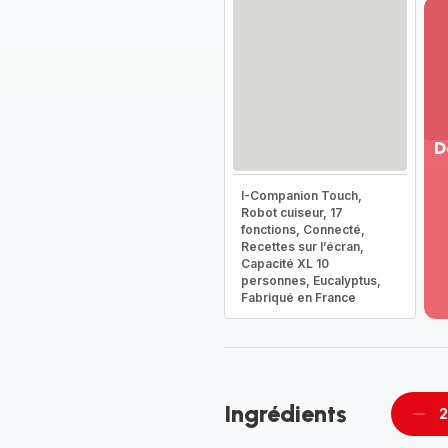
D
Vo
I-Companion Touch,
pl
Robot cuiseur, 17
-
fonctions, Connecté,
Dé
Recettes sur l’écran,
Capacité XL 10
la
personnes, Eucalyptus,
g
Fabriqué en France
co
-
Ingrédients
2
Supp
per