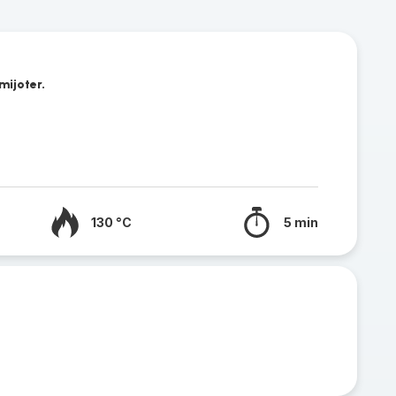
mijoter.
130 °C
5 min