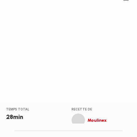
Avis
5
étoiles
(moyenne)
TEMPS TOTAL
RECETTE DE
28min
Moulinex