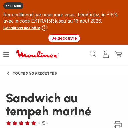
EXTRA15R
Reconditionné par nous pour vous : bénéficiez de -15%
avec le code EXTRA15R jusqu'au 16 août 2026.
Conditions de l'offre
Je découvre
Accueil
Ouvrir
Mon
Mon
Moulinex
le
compte
panie
menu
TOUTES NOS RECETTES
Sandwich au
tempeh mariné
-
/5
-