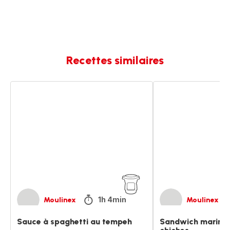
Recettes similaires
Sauce
Sandwich
à
marin
spaghetti
vegan
au
aux
tempeh
pois
chiches
1h 4min
Moulinex
Moulinex
Sauce à spaghetti au tempeh
Sandwich marin v