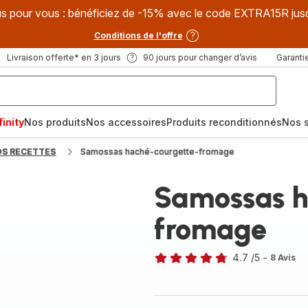
s pour vous : bénéficiez de -15% avec le code EXTRA15R jus
Conditions de l'offre
Livraison offerte* en 3 jours
90 jours pour changer d’avis
Garantie
inity
Nos produits
Nos accessoires
Produits reconditionnés
Nos s
OS RECETTES
Samossas haché-courgette-fromage
Samossas h
fromage
4.7
/5
-
8 Avis
ratings.4.7