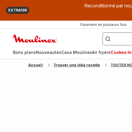
Reconditionné par nou
EXTRA15R
Paiement en plusieurs fois
["Que
recherchez-
Accueil
vous
?",
Moulinex
"Cookeo",
"Air
fryer",
Bons plans
Nouveautés
Casa Moulinex
Air fryers
Cookeo Inf
"Companion"]
Accueil
Trouver une idée recette
TOUTES N