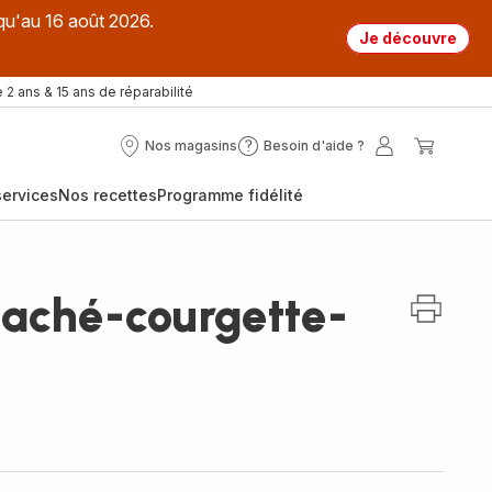
qu'au 16 août 2026.
Je découvre
 2 ans & 15 ans de réparabilité
Nos magasins
Besoin d'aide ?
Nos
Besoin
Mon
Mon
magasins
d'aide
compte
panier
ervices
Nos recettes
Programme fidélité
?
aché-courgette-