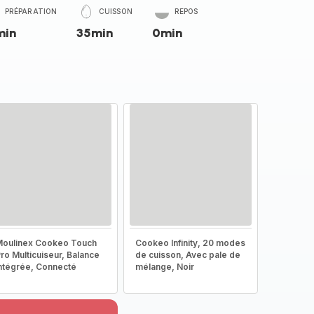
PRÉPARATION
CUISSON
REPOS
min
35min
0min
oulinex Cookeo Touch
Cookeo Infinity, 20 modes
ro Multicuiseur, Balance
de cuisson, Avec pale de
ntégrée, Connecté
mélange, Noir