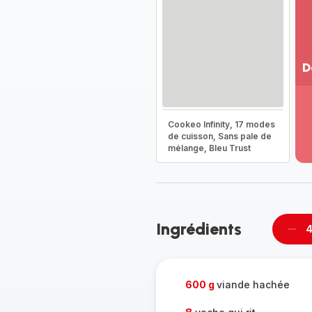
D
Vo
pl
-
Cookeo Infinity, 17 modes
Dé
de cuisson, Sans pale de
mélange, Bleu Trust
la
g
co
-
Ingrédients
4
Supp
per
600 g
viande hachée