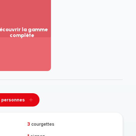
écouvrir la gamme
complète
ir
us...
couvrir
amme
mplète
 personnes
rimer
Ajouter
sonnes
personnes
3
courgettes