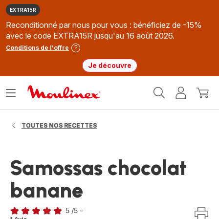
EXTRA15R
Reconditionné par nous pour vous : bénéficiez de -15%
avec le code EXTRA15R jusqu'au 16 août 2026.
Conditions de l'offre
Je découvre
Accueil
Ouvrir
Mon
Mon
Moulinex
le
compte
panie
menu
TOUTES NOS RECETTES
Samossas chocolat
banane
5
/5
-