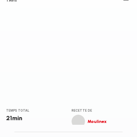
Avis
1 Avis
5
étoiles
(moyenne)
TEMPS TOTAL
RECETTE DE
21min
Moulinex