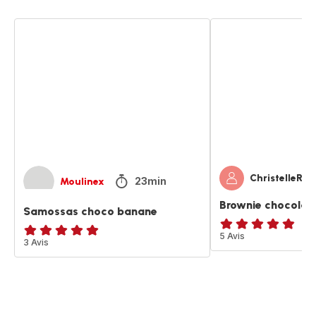
Samossas
Brownie
choco
chocolat
banane
banane
ChristelleR
23min
Moulinex
Brownie chocolat
Samossas choco banane
ratings.4.8
5 Avis
Avis
3 Avis
5
étoiles
(moyenne)