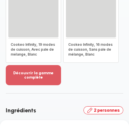
Cookeo Infinity, 19 modes
Cookeo Infinity, 16 modes
de cuisson, Avec pale de
de cuisson, Sans pale de
mélange, Blanc
mélange, Blanc
Découvrir la gamme
complète
Voir
plus...
-
Découvrir
la
Ingrédients
2 personnes
gamme
complète
-