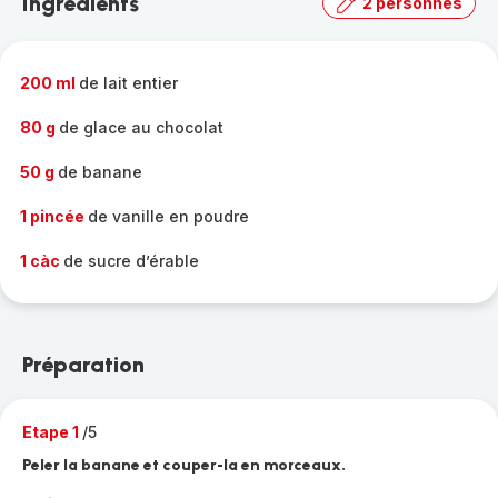
Ingrédients
2 personnes
gamme
complète
-
200 ml
de lait entier
80 g
de glace au chocolat
50 g
de banane
1 pincée
de vanille en poudre
1 càc
de sucre d’érable
Préparation
Etape 1
/5
Peler la banane et couper-la en morceaux.