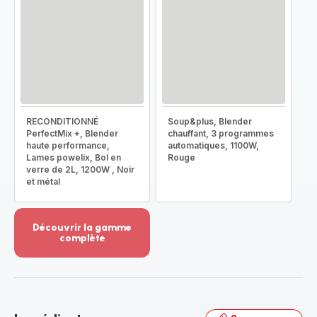
RECONDITIONNÉ
Soup&plus, Blender
PerfectMix +, Blender
chauffant, 3 programmes
haute performance,
automatiques, 1100W,
Lames powelix, Bol en
Rouge
verre de 2L, 1200W , Noir
et métal
Découvrir la gamme
complète
Voir
plus...
-
Découvrir
la