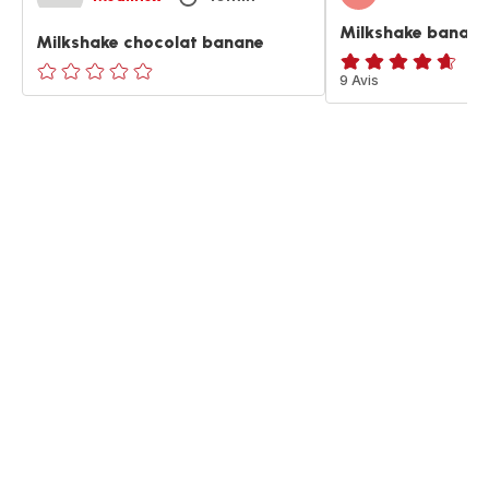
Milkshake banane
Milkshake chocolat banane
ratings.4.6
9 Avis
ratings.0