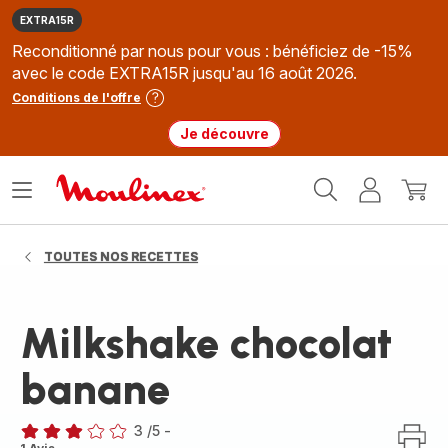
EXTRA15R
Reconditionné par nous pour vous : bénéficiez de -15%
avec le code EXTRA15R jusqu'au 16 août 2026.
Conditions de l'offre
Je découvre
Accueil
Ouvrir
Mon
Mon
Moulinex
le
compte
panie
menu
TOUTES NOS RECETTES
Milkshake chocolat
banane
3
/5
-