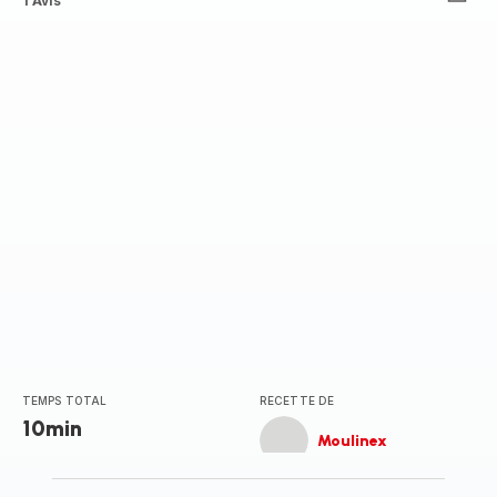
Avis
1 Avis
3
étoiles
(moyenne)
TEMPS TOTAL
RECETTE DE
10min
Moulinex