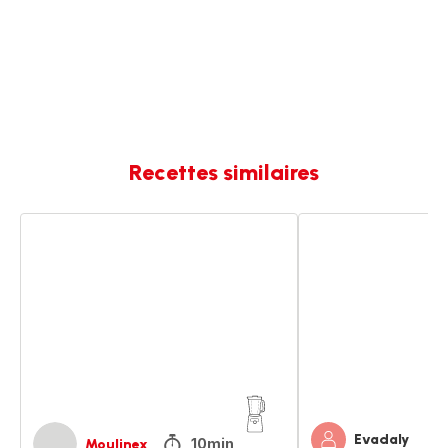
Recettes similaires
Milkshake
Milkshake
chocolat
banane
banane
Evadaly
10min
Moulinex