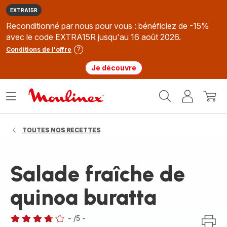
EXTRA15R
Reconditionné par nous pour vous : bénéficiez de -15%
avec le code EXTRA15R jusqu'au 16 août 2026.
Conditions de l'offre
Je découvre
Accueil
Ouvrir
Mon
Mon
Moulinex
le
compte
panie
menu
TOUTES NOS RECETTES
Salade fraîche de
quinoa buratta
-
/5
-