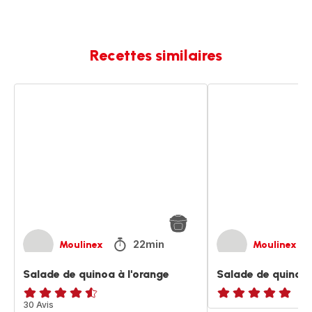
Recettes similaires
Salade
Salade
de
de
quinoa
quinoa
à
aux
l'orange
légumes
22min
Moulinex
Moulinex
Salade de quinoa à l'orange
Salade de quinoa
ratings.4.5
30 Avis
ratings.NaN