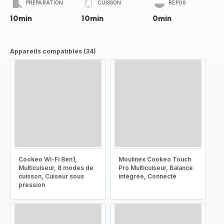
PRÉPARATION
CUISSON
REPOS
10min
10min
0min
Appareils compatibles (34)
Cookeo Wi-Fi 8en1,
Moulinex Cookeo Touch
Multicuiseur, 8 modes de
Pro Multicuiseur, Balance
cuisson, Cuiseur sous
intégrée, Connecté
pression