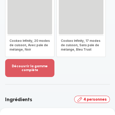
Cookeo Infinity, 20 modes
Cookeo Infinity, 17 modes
de cuisson, Avec pale de
de cuisson, Sans pale de
mélange, Noir
mélange, Bleu Trust
Découvrir la gamme
complète
Voir
plus...
-
Découvrir
la
Ingrédients
4 personnes
gamme
complète
-