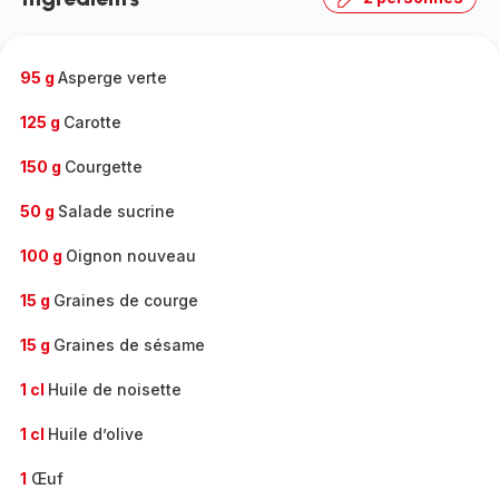
complète
-
95 g
Asperge verte
125 g
Carotte
150 g
Courgette
50 g
Salade sucrine
100 g
Oignon nouveau
15 g
Graines de courge
15 g
Graines de sésame
1 cl
Huile de noisette
1 cl
Huile d’olive
1
Œuf