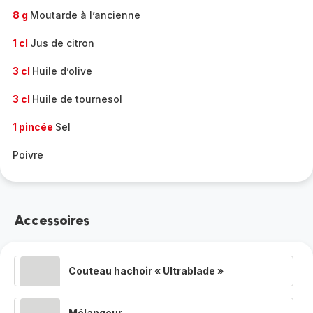
8 g
Moutarde à l’ancienne
1 cl
Jus de citron
3 cl
Huile d’olive
3 cl
Huile de tournesol
1 pincée
Sel
Poivre
Accessoires
Couteau hachoir « Ultrablade »
Mélangeur