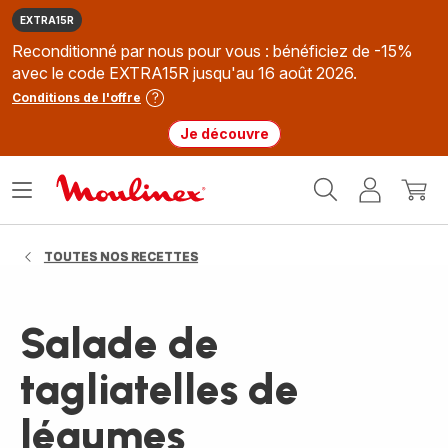
EXTRA15R
Reconditionné par nous pour vous : bénéficiez de -15%
avec le code EXTRA15R jusqu'au 16 août 2026.
Conditions de l'offre
Je découvre
Accueil
Ouvrir
Mon
Mon
Moulinex
le
compte
panie
menu
TOUTES NOS RECETTES
Salade de
tagliatelles de
légumes