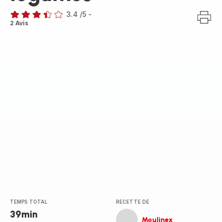
3.4
/5
-
ratings.3.4
2 Avis
TEMPS TOTAL
RECETTE DE
39min
Moulinex