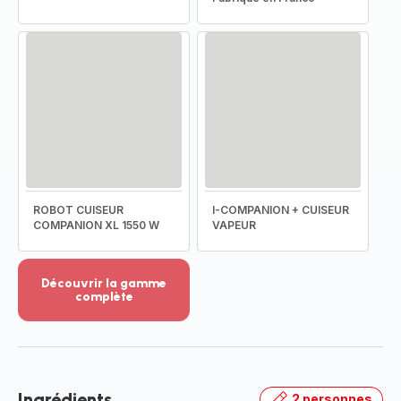
ROBOT CUISEUR
I-COMPANION + CUISEUR
COMPANION XL 1550 W
VAPEUR
Découvrir la gamme
complète
Voir
plus...
-
Découvrir
la
Ingrédients
2 personnes
gamme