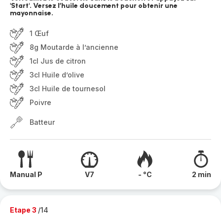
'Start'. Versez l’huile doucement pour obtenir une
mayonnaise.
1 Œuf
8g Moutarde à l’ancienne
1cl Jus de citron
3cl Huile d’olive
3cl Huile de tournesol
Poivre
Batteur
Manual P
V7
- °C
2 min
Etape 3
/14