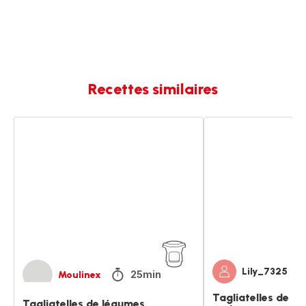
Recettes similaires
Tagliatelles
Tagliatelles
de
de
légumes
légumes
carbonara
Lily_7325
25min
Moulinex
Tagliatelles de l
Tagliatelles de légumes