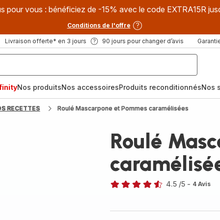
s pour vous : bénéficiez de -15% avec le code EXTRA15R jus
Conditions de l'offre
Livraison offerte* en 3 jours
90 jours pour changer d’avis
Garantie
inity
Nos produits
Nos accessoires
Produits reconditionnés
Nos s
OS RECETTES
Roulé Mascarpone et Pommes caramélisées
Roulé Masc
caramélisé
4.5
/5
-
4 Avis
ratings.4.5