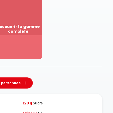
écouvrir la gamme
complète
ir
us...
couvrir
amme
mplète
 personnes
rimer
Ajouter
sonnes
personnes
120 g
Sucre