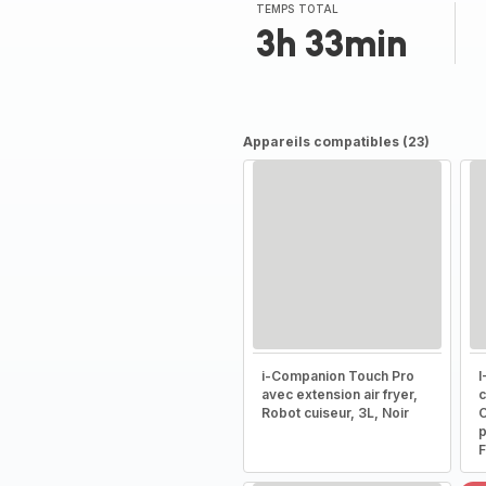
TEMPS TOTAL
3h 33min
Appareils compatibles (23)
i-Companion Touch Pro
I
avec extension air fryer,
c
Robot cuiseur, 3L, Noir
C
p
F