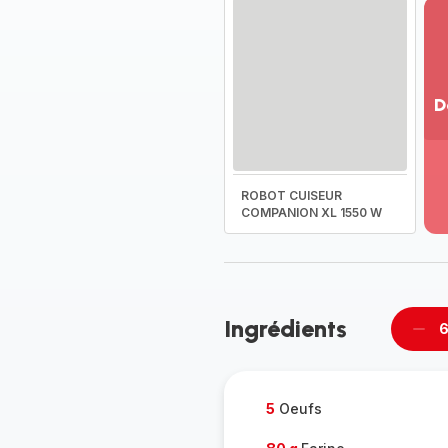
D
Vo
pl
-
ROBOT CUISEUR
Dé
COMPANION XL 1550 W
la
g
co
-
Ingrédients
6
Supp
per
5
Oeufs