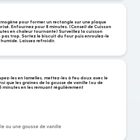
homogène pour former un rectangle sur une plaque
urisé. Enfournez pour 8 minutes. (Conseil de Cuisson
nutes en chaleur tournante) Surveillez la cuisson
 pas trop. Sortez le biscuit du four puis enroulez-le
humide. Laissez refroidir.
pez-les en lamelles, mettez-les à feu doux avec le
nsi que les graines de la gousse de vanille (ou de
r 15 minutes en les remuant régulièrement
lle ou une gousse de vanille