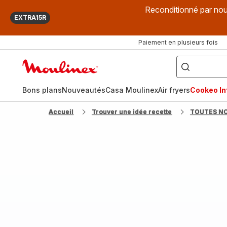
Reconditionné par nou
EXTRA15R
Paiement en plusieurs fois
["Que
recherchez-
Accueil
vous
?",
Moulinex
"Cookeo",
"Air
fryer",
Bons plans
Nouveautés
Casa Moulinex
Air fryers
Cookeo Inf
"Companion"]
Accueil
Trouver une idée recette
TOUTES N