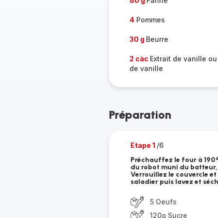
80 g
Farine
4
Pommes
30 g
Beurre
2 càc
Extrait de vanille 
de vanille
Préparation
Etape 1
/6
Préchauffez le four à 190°
du robot muni du batteur, 
Verrouillez le couvercle e
saladier puis lavez et séch
5 Oeufs
120g Sucre