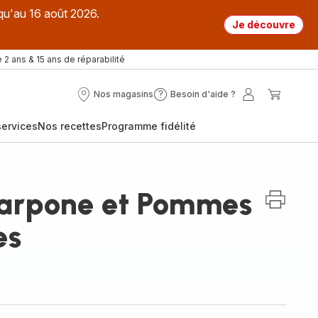
qu'au 16 août 2026.
Je découvre
 2 ans & 15 ans de réparabilité
Nos magasins
Besoin d'aide ?
Nos
Besoin
Mon
Mon
magasins
d'aide
compte
panier
ervices
Nos recettes
Programme fidélité
?
arpone et Pommes
es