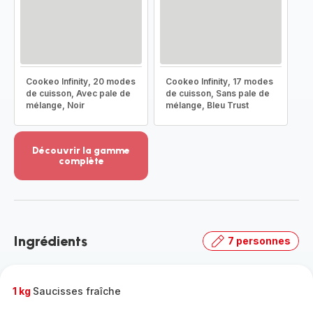
Cookeo Infinity, 20 modes
Cookeo Infinity, 17 modes
de cuisson, Avec pale de
de cuisson, Sans pale de
mélange, Noir
mélange, Bleu Trust
Découvrir la gamme
complète
Voir
plus...
-
Découvrir
la
Ingrédients
7 personnes
gamme
complète
-
1 kg
Saucisses fraîche