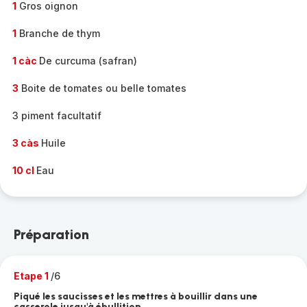
1
Gros oignon
1
Branche de thym
1 càc
De curcuma (safran)
3
Boite de tomates ou belle tomates
3 piment facultatif
3 càs
Huile
10 cl
Eau
Préparation
Etape 1
/6
Piqué les saucisses et les mettres à bouillir dans une
casserole jusqu'à ébullition.