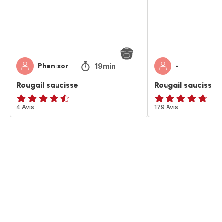
19min
Phenixor
-
Rougail saucisse
Rougail saucisse
ratings.4.5
4 Avis
ratings.4.7
179 Avis