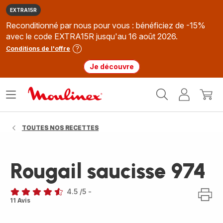
EXTRA15R
Reconditionné par nous pour vous : bénéficiez de -15%
avec le code EXTRA15R jusqu'au 16 août 2026.
Conditions de l'offre
Je découvre
Accueil
Ouvrir
Mon
Mon
Moulinex
le
compte
panie
menu
TOUTES NOS RECETTES
Rougail saucisse 974
4.5
/5
-
ratings.4.5
11 Avis