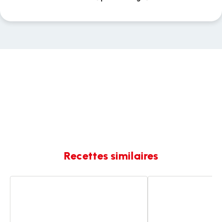
Recettes similaires
Rougail
Rougail
saucisse
saucisse