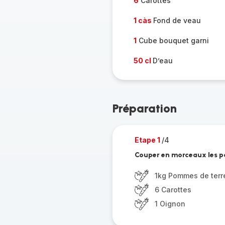
6
Carottes
1 càs
Fond de veau
1
Cube bouquet garni
50 cl
D’eau
Préparation
Etape 1
/4
Couper en morceaux les po
1kg Pommes de terr
6 Carottes
1 Oignon