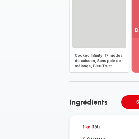
D
Vo
pl
-
Cookeo Infinity, 17 modes
Dé
de cuisson, Sans pale de
mélange, Bleu Trust
la
g
co
-
Ingrédients
6
Supp
per
1 kg
Rôti