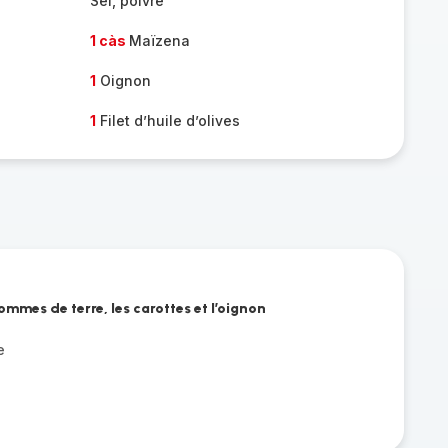
Sel, poivre
1 càs
Maïzena
1
Oignon
1
Filet d’huile d’olives
mmes de terre, les carottes et l’oignon
e