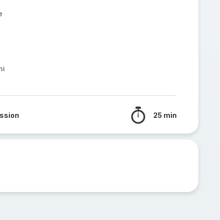
e
ni
ssion
25 min