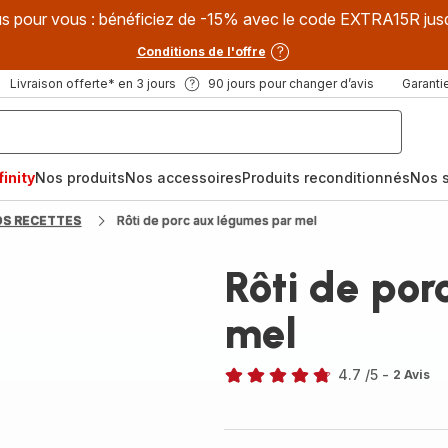
s pour vous : bénéficiez de -15% avec le code EXTRA15R jus
Conditions de l'offre
Livraison offerte* en 3 jours
90 jours pour changer d’avis
Garantie
inity
Nos produits
Nos accessoires
Produits reconditionnés
Nos s
OS RECETTES
Rôti de porc aux légumes par mel
Rôti de po
mel
4.7
/5
-
2 Avis
ratings.4.7