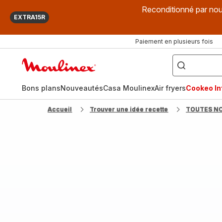
Reconditionné par nou
EXTRA15R
Paiement en plusieurs fois
["Que
recherchez-
Accueil
vous
?",
Moulinex
"Cookeo",
"Air
fryer",
Bons plans
Nouveautés
Casa Moulinex
Air fryers
Cookeo Inf
"Companion"]
Accueil
Trouver une idée recette
TOUTES N