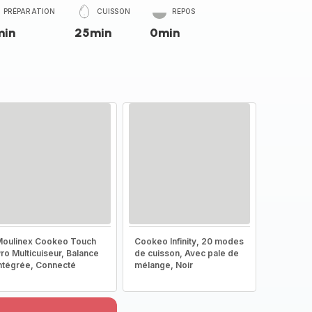
PRÉPARATION
CUISSON
REPOS
min
25min
0min
oulinex Cookeo Touch
Cookeo Infinity, 20 modes
ro Multicuiseur, Balance
de cuisson, Avec pale de
ntégrée, Connecté
mélange, Noir