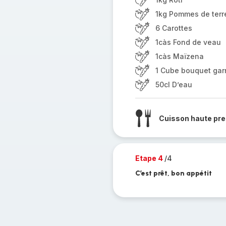
1kg Pommes de terr
6 Carottes
1càs Fond de veau
1càs Maïzena
1 Cube bouquet gar
50cl D’eau
Cuisson haute pre
Etape 4
/4
C’est prêt, bon appétit