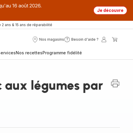
qu'au 16 août 2026.
Je découvre
 2 ans & 15 ans de réparabilité
Nos magasins
Besoin d'aide ?
Nos
Besoin
Mon
Mon
magasins
d'aide
compte
panier
ervices
Nos recettes
Programme fidélité
?
rc aux légumes par