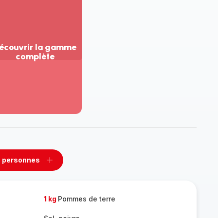
écouvrir la gamme
complète
ir
us...
couvrir
amme
mplète
 personnes
rimer
Ajouter
sonnes
personnes
1 kg
Pommes de terre