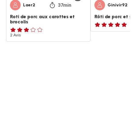
37min
Laer2
Ginivir92
Roti de porc aux carottes et
Rôti de porc et se
brocolis
ratings.NaN
Avis
2 Avis
3
étoiles
(moyenne)