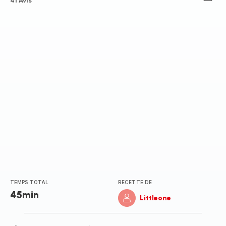
Avis
41 Avis
5
étoiles
(moyenne)
TEMPS TOTAL
RECETTE DE
45min
Littleone