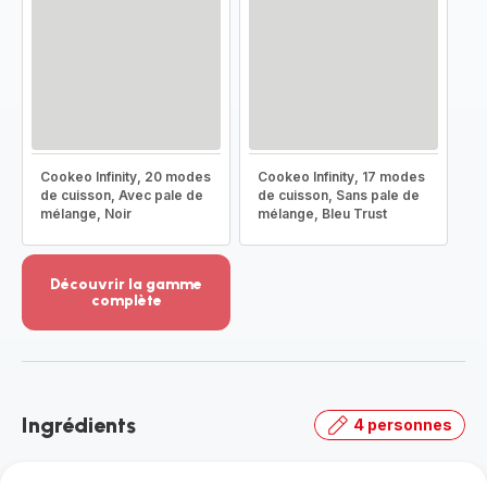
Cookeo Infinity, 20 modes
Cookeo Infinity, 17 modes
de cuisson, Avec pale de
de cuisson, Sans pale de
mélange, Noir
mélange, Bleu Trust
Découvrir la gamme
complète
Voir
plus...
-
Découvrir
la
Ingrédients
4 personnes
gamme
complète
-