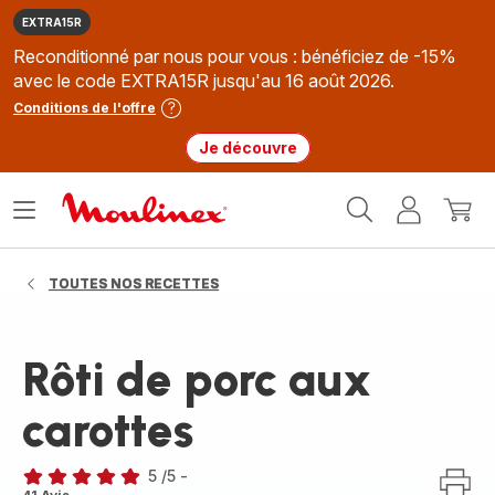
EXTRA15R
Reconditionné par nous pour vous : bénéficiez de -15%
avec le code EXTRA15R jusqu'au 16 août 2026.
Conditions de l'offre
Je découvre
Accueil
Ouvrir
Mon
Mon
Moulinex
le
compte
panie
menu
TOUTES NOS RECETTES
Rôti de porc aux
carottes
5
/5
-