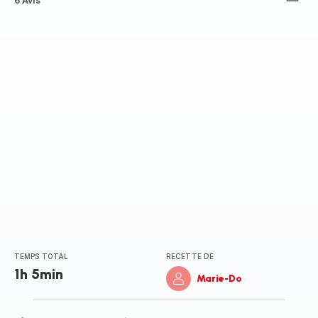
Avis
6 Avis
5
étoiles
(moyenne)
TEMPS TOTAL
RECETTE DE
1h 5min
Marie-Do