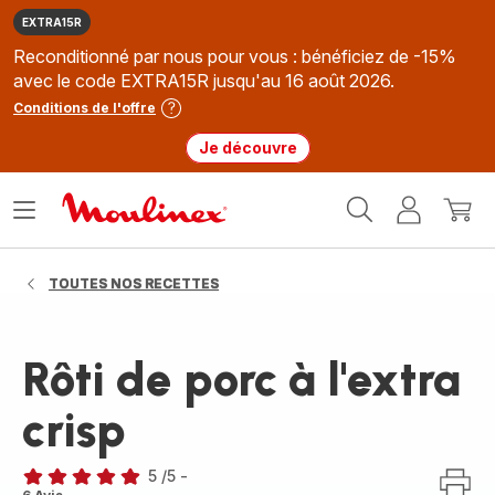
EXTRA15R
Reconditionné par nous pour vous : bénéficiez de -15%
avec le code EXTRA15R jusqu'au 16 août 2026.
Conditions de l'offre
Je découvre
Accueil
Ouvrir
Mon
Mon
Moulinex
le
compte
panie
menu
TOUTES NOS RECETTES
Rôti de porc à l'extra
crisp
5
/5
-