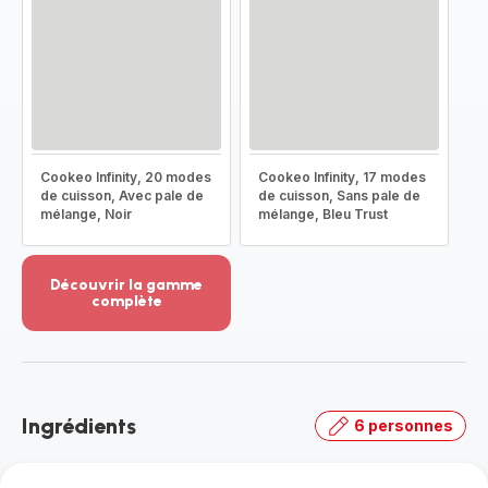
Cookeo Infinity, 20 modes
Cookeo Infinity, 17 modes
de cuisson, Avec pale de
de cuisson, Sans pale de
mélange, Noir
mélange, Bleu Trust
Découvrir la gamme
complète
Voir
plus...
-
Découvrir
la
Ingrédients
6 personnes
gamme
complète
-