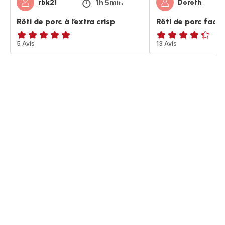
1h 5min
rbk21
Doroth
Rôti de porc à l’extra crisp
Rôti de porc facile
Avis
5 Avis
ratings.4.3
13 Avis
5
étoiles
(moyenne)