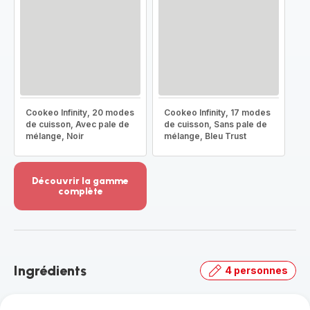
Cookeo Infinity, 20 modes
Cookeo Infinity, 17 modes
de cuisson, Avec pale de
de cuisson, Sans pale de
mélange, Noir
mélange, Bleu Trust
Découvrir la gamme
complète
Voir
plus...
-
Découvrir
la
Ingrédients
4 personnes
gamme
complète
-