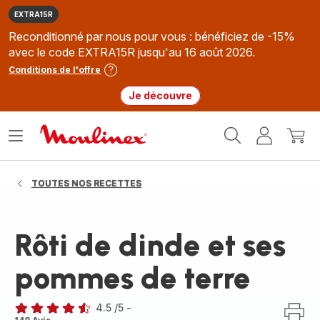
EXTRA15R
Reconditionné par nous pour vous : bénéficiez de -15%
avec le code EXTRA15R jusqu'au 16 août 2026.
Conditions de l'offre
Je découvre
Accueil
Ouvrir
Mon
Mon
Moulinex
le
compte
panie
menu
TOUTES NOS RECETTES
Rôti de dinde et ses
pommes de terre
4.5
/5
-