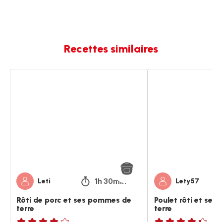
Recettes similaires
Rôti
Poulet
de
rôti
porc
et
et
ses
ses
pommes
pommes
de
de
terre
terre
1h 30min
Leti
Lety57
Rôti de porc et ses pommes de
Poulet rôti et se
terre
terre