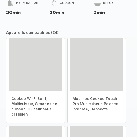
PRÉPARATION
CUISSON
REPOS
20min
30min
0min
Appareils compatibles (34)
Cookeo Wi-Fi 8en1,
Moulinex Cookeo Touch
Multicuiseur, 8 modes de
Pro Multicuiseur, Balance
cuisson, Cuiseur sous
intégrée, Connecté
pression