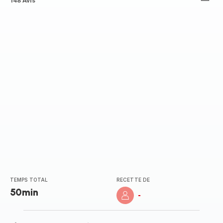
ratings.4.5
148 Avis
TEMPS TOTAL
RECETTE DE
50min
-