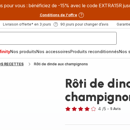
s pour vous : bénéficiez de -15% avec le code EXTRA15R jus
Conditions de l'offre
Livraison offerte* en 3 jours
90 jours pour changer d’avis
Garantie
inity
Nos produits
Nos accessoires
Produits reconditionnés
Nos s
OS RECETTES
Rôti de dinde aux champignons
Rôti de di
champigno
4
/5
-
5 Avis
Avis
4
étoiles