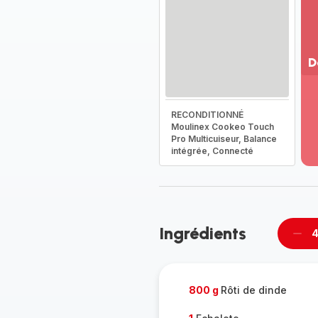
D
Vo
pl
RECONDITIONNÉ
-
Moulinex Cookeo Touch
Dé
Pro Multicuiseur, Balance
la
intégrée, Connecté
g
co
-
Ingrédients
4
Supp
per
800 g
Rôti de dinde