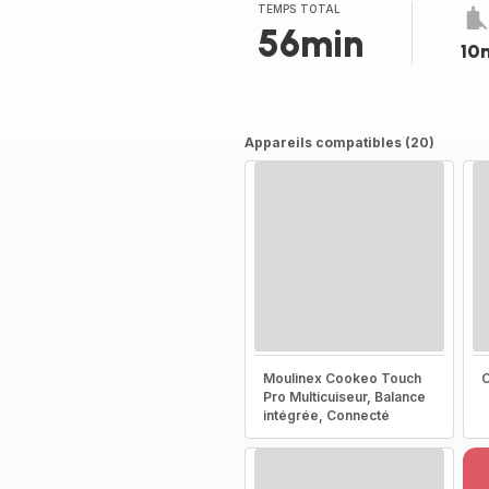
(moyenne)
TEMPS TOTAL
56min
10
Appareils compatibles (20)
Moulinex Cookeo Touch
C
Pro Multicuiseur, Balance
intégrée, Connecté