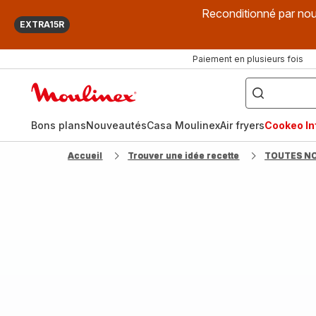
Reconditionné par nou
EXTRA15R
Paiement en plusieurs fois
["Que
recherchez-
Accueil
vous
?",
Moulinex
"Cookeo",
"Air
fryer",
Bons plans
Nouveautés
Casa Moulinex
Air fryers
Cookeo Inf
"Companion"]
Accueil
Trouver une idée recette
TOUTES N