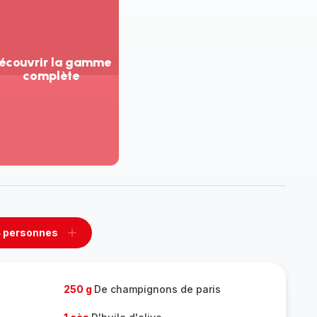
écouvrir la gamme
complète
ir
us...
couvrir
amme
mplète
 personnes
rimer
Ajouter
sonnes
personnes
250 g
De champignons de paris