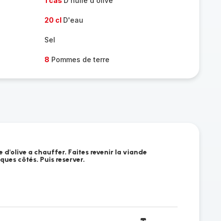
1 càs
D'huile d'olive
20 cl
D'eau
Sel
8
Pommes de terre
e d'olive a chauffer. Faites revenir la viande
ues côtés. Puis reserver.