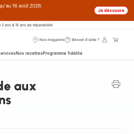
qu'au 16 août 2026.
Je découvre
 2 ans & 15 ans de réparabilité
Nos magasins
Besoin d'aide ?
Nos
Besoin
Mon
Mon
magasins
d'aide
compte
panier
ervices
Nos recettes
Programme fidélité
?
nde aux
ns