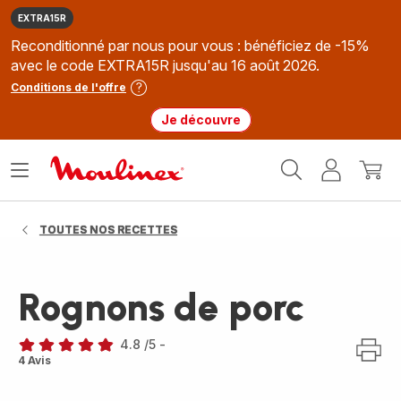
EXTRA15R
Reconditionné par nous pour vous : bénéficiez de -15%
avec le code EXTRA15R jusqu'au 16 août 2026.
Conditions de l'offre
Je découvre
Accueil
Ouvrir
Mon
Mon
Moulinex
le
compte
panie
menu
TOUTES NOS RECETTES
Rognons de porc
4.8
/5
-
ratings.4.8
4 Avis