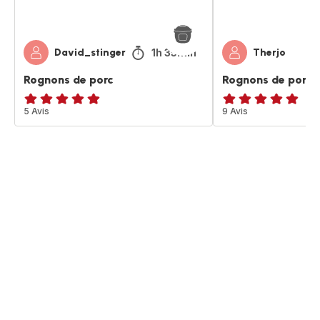
1h 35min
David_stinger
Therjo
Rognons de porc
Rognons de porc
Avis
5 Avis
ratings.4.9
9 Avis
5
étoiles
(moyenne)