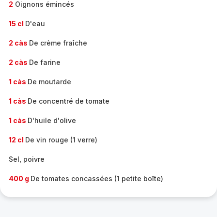
2
Oignons émincés
15 cl
D'eau
2 càs
De crème fraîche
2 càs
De farine
1 càs
De moutarde
1 càs
De concentré de tomate
1 càs
D'huile d'olive
12 cl
De vin rouge (1 verre)
Sel, poivre
400 g
De tomates concassées (1 petite boîte)