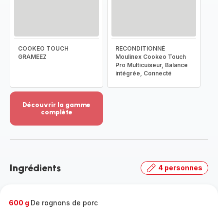
COOKEO TOUCH
RECONDITIONNÉ
GRAMEEZ
Moulinex Cookeo Touch
Pro Multicuiseur, Balance
intégrée, Connecté
Découvrir la gamme
complète
Voir
plus...
-
Découvrir
la
Ingrédients
4 personnes
gamme
complète
-
600 g
De rognons de porc