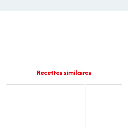
Recettes similaires
Rognons
Rognons
de
de
porc
porc