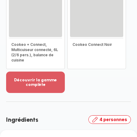
Cookeo + Connect,
Cookeo Connect Noir
Multicuiseur connecté, 6L
(2/6 pers.), balance de
cuisine
Découvrir la gamme
complète
Voir
plus...
-
Découvrir
la
Ingrédients
4 personnes
gamme
complète
-