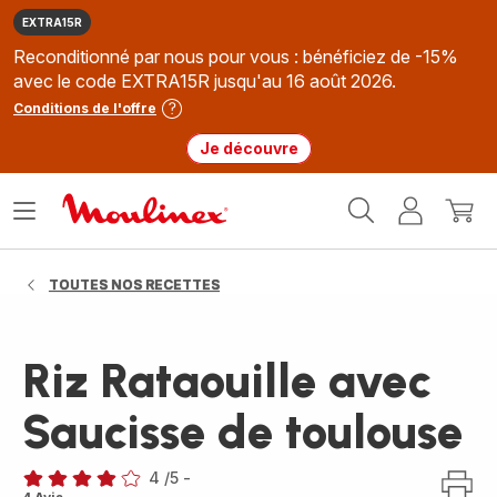
EXTRA15R
Reconditionné par nous pour vous : bénéficiez de -15%
avec le code EXTRA15R jusqu'au 16 août 2026.
Conditions de l'offre
Je découvre
Accueil
Ouvrir
Mon
Mon
Moulinex
le
compte
panie
menu
TOUTES NOS RECETTES
Riz Rataouille avec
Saucisse de toulouse
4
/5
-