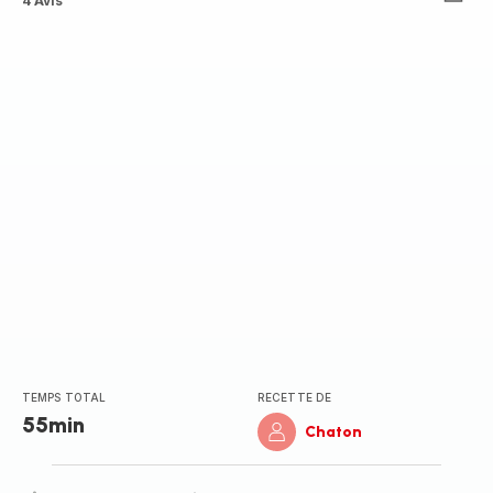
Avis
4 Avis
4
étoiles
(moyenne)
TEMPS TOTAL
RECETTE DE
55min
Chaton