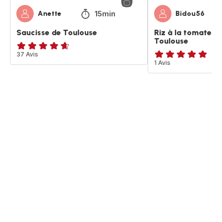
15min
Anette
Bidou56
Saucisse de Toulouse
Riz à la tomates 
Toulouse
ratings.4.6
37 Avis
Avis
1 Avis
5
étoiles
(moyenne)