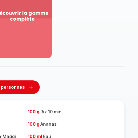
écouvrir la gamme
complète
ir
us...
couvrir
amme
mplète
 personnes
rimer
Ajouter
sonnes
personnes
100 g
Riz 10 min
100 g
Ananas
le Maggi
100 ml
Eau