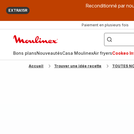
Reconditionné par nou
EXTRA15R
Paiement en plusieurs fois
["Que
recherchez-
Accueil
vous
?",
Moulinex
"Cookeo",
"Air
fryer",
Bons plans
Nouveautés
Casa Moulinex
Air fryers
Cookeo Inf
"Companion"]
Accueil
Trouver une idée recette
TOUTES N