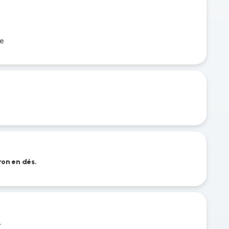
re
ron en dés.
.