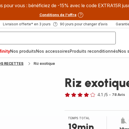
s pour vous : bénéficiez de -15% avec le code EXTRA15R jus
Conditions de l'offre
Livraison offerte* en 3 jours
90 jours pour changer d’avis
Garantie
inity
Nos produits
Nos accessoires
Produits reconditionnés
Nos s
OS RECETTES
Riz exotique
Riz exotiqu
4.1
/5
-
78 Avis
ratings.4.1
TEMPS TOTAL
19min