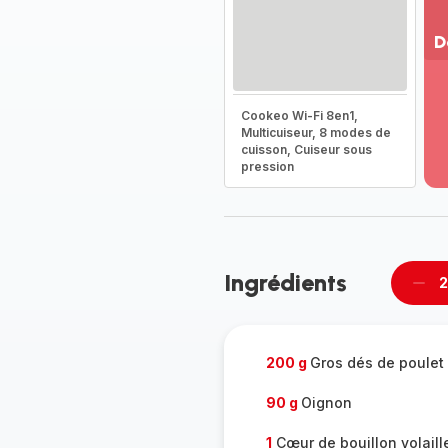
D
Vo
pl
Cookeo Wi-Fi 8en1,
-
Multicuiseur, 8 modes de
Dé
cuisson, Cuiseur sous
la
pression
g
co
-
Ingrédients
2
Supp
per
200 g
Gros dés de poulet
90 g
Oignon
1
Cœur de bouillon volail