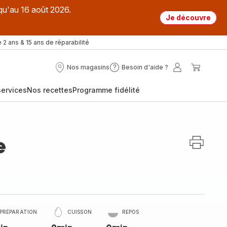
qu'au 16 août 2026.
Je découvre
 2 ans & 15 ans de réparabilité
Nos magasins
Besoin d'aide ?
Nos
Besoin
Mon
Mon
magasins
d'aide
compte
panier
ervices
Nos recettes
Programme fidélité
?
e
PRÉPARATION
CUISSON
REPOS