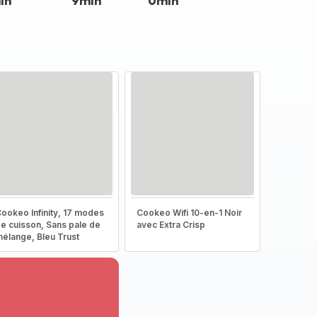
in
9min
0min
ookeo Infinity, 17 modes
Cookeo Wifi 10-en-1 Noir
e cuisson, Sans pale de
avec Extra Crisp
élange, Bleu Trust