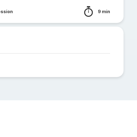
ession
9 min