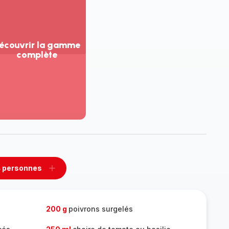
écouvrir la gamme
complète
ir
us...
couvrir
amme
mplète
 personnes
rimer
Ajouter
sonnes
personnes
200 g
poivrons surgelés