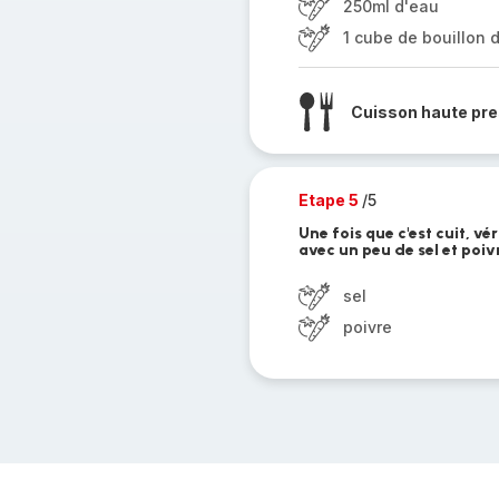
250ml d'eau
1 cube de bouillon
Cuisson haute pre
Etape 5
/5
Une fois que c'est cuit, vé
avec un peu de sel et poiv
sel
poivre