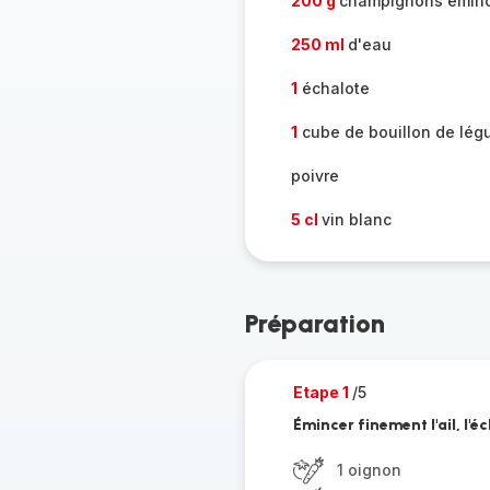
200 g
champignons émin
250 ml
d'eau
1
échalote
1
cube de bouillon de lé
poivre
5 cl
vin blanc
Préparation
Etape 1
/5
Émincer finement l'ail, l'éc
1 oignon