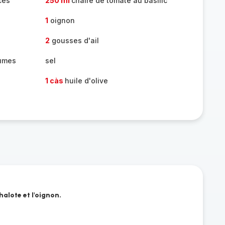
cés
250 ml
chaire de tomate au basilic
1
oignon
2
gousses d'ail
gumes
sel
1 càs
huile d'olive
halote et l'oignon.