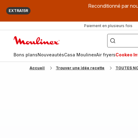
Reconditionné par nou
EXTRA15R
Paiement en plusieurs fois
["Que
recherchez-
Accueil
vous
?",
Moulinex
"Cookeo",
"Air
fryer",
Bons plans
Nouveautés
Casa Moulinex
Air fryers
Cookeo Inf
"Companion"]
Accueil
Trouver une idée recette
TOUTES N