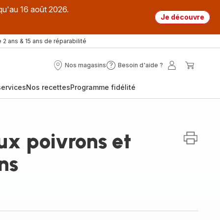
qu'au 16 août 2026.
Je découvre
 2 ans & 15 ans de réparabilité
Nos magasins
Besoin d'aide ?
Nos
Besoin
Mon
Mon
magasins
d'aide
compte
panier
ervices
Nos recettes
Programme fidélité
?
ux poivrons et
ns