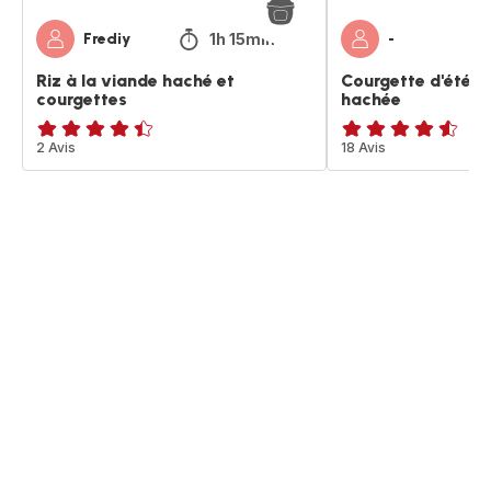
1h 15min
Frediy
-
Riz à la viande haché et
Courgette d'été e
courgettes
hachée
ratings.4.4
2 Avis
ratings.4.5
18 Avis