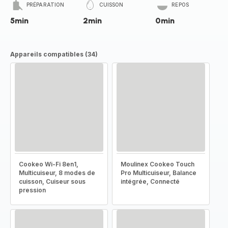
PRÉPARATION
CUISSON
REPOS
5min
2min
0min
Appareils compatibles (34)
Cookeo Wi-Fi 8en1,
Moulinex Cookeo Touch
Multicuiseur, 8 modes de
Pro Multicuiseur, Balance
cuisson, Cuiseur sous
intégrée, Connecté
pression