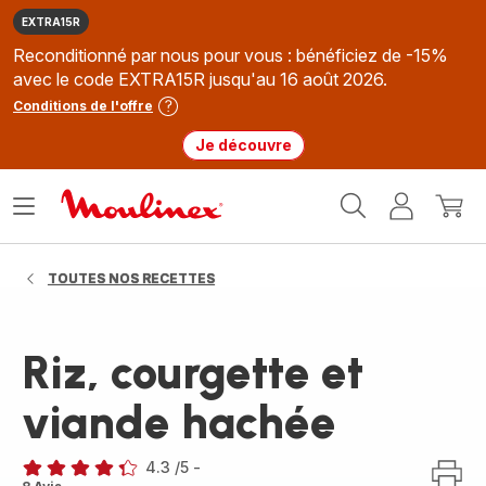
EXTRA15R
Reconditionné par nous pour vous : bénéficiez de -15%
avec le code EXTRA15R jusqu'au 16 août 2026.
Conditions de l'offre
Je découvre
Accueil
Ouvrir
Mon
Mon
Moulinex
le
compte
panie
menu
TOUTES NOS RECETTES
Riz, courgette et
viande hachée
4.3
/5
-