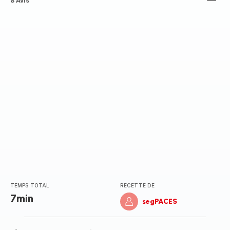
ratings.4.3
8 Avis
TEMPS TOTAL
RECETTE DE
7min
segPACES