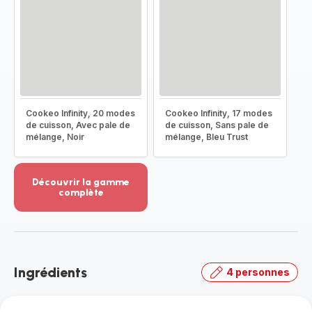
Cookeo Infinity, 20 modes
Cookeo Infinity, 17 modes
de cuisson, Avec pale de
de cuisson, Sans pale de
mélange, Noir
mélange, Bleu Trust
Découvrir la gamme
complète
Voir
plus...
-
Découvrir
la
Ingrédients
4 personnes
gamme
complète
-