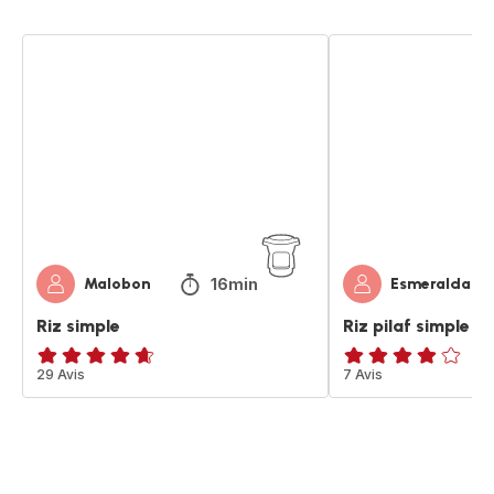
Riz
Riz
simple
pilaf
simple
16min
Malobon
Esmeralda83
Riz simple
Riz pilaf simple
ratings.4.6
29 Avis
Avis
7 Avis
4
étoiles
(moyenne)