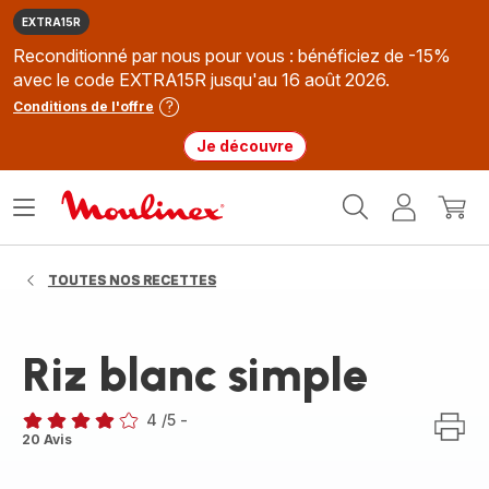
EXTRA15R
Reconditionné par nous pour vous : bénéficiez de -15%
avec le code EXTRA15R jusqu'au 16 août 2026.
Conditions de l'offre
Je découvre
Accueil
Ouvrir
Mon
Mon
Moulinex
le
compte
panie
menu
TOUTES NOS RECETTES
Riz blanc simple
4
/5
-
Avis
20 Avis
4
étoiles