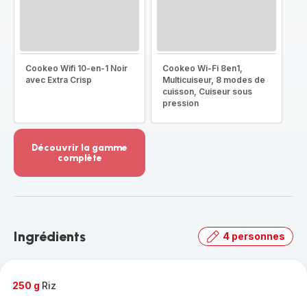
Cookeo Wifi 10-en-1 Noir
Cookeo Wi-Fi 8en1,
avec Extra Crisp
Multicuiseur, 8 modes de
cuisson, Cuiseur sous
pression
Découvrir la gamme
complète
Voir
plus...
-
Découvrir
la
Ingrédients
4 personnes
gamme
complète
-
250 g
Riz