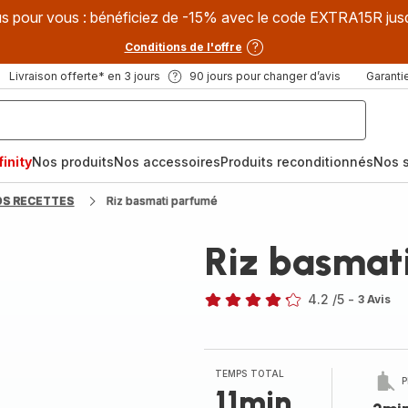
s pour vous : bénéficiez de -15% avec le code EXTRA15R jus
Conditions de l'offre
Livraison offerte* en 3 jours
90 jours pour changer d’avis
Garantie
inity
Nos produits
Nos accessoires
Produits reconditionnés
Nos s
OS RECETTES
Riz basmati parfumé
Riz basmat
4.2
/5
-
3 Avis
ratings.4.2
TEMPS TOTAL
P
11min