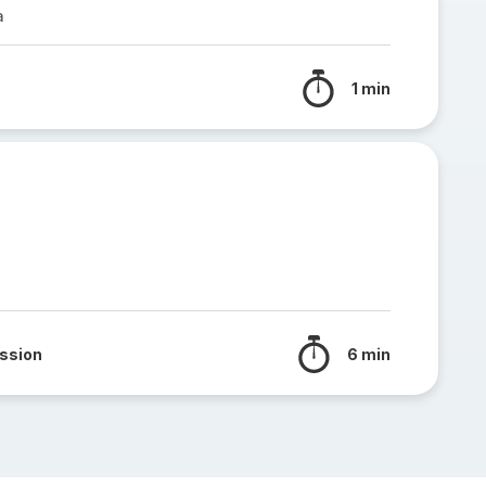
a
1 min
ssion
6 min