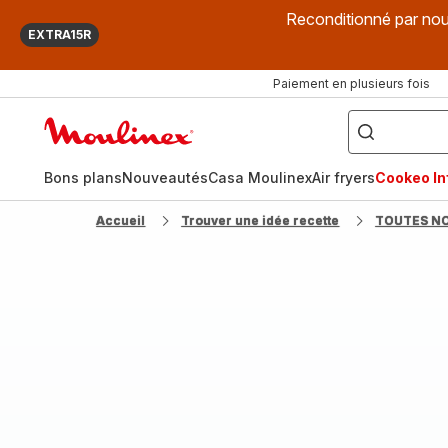
Reconditionné par nou
EXTRA15R
Paiement en plusieurs fois
["Que
recherchez-
Accueil
vous
?",
Moulinex
"Cookeo",
"Air
fryer",
Bons plans
Nouveautés
Casa Moulinex
Air fryers
Cookeo Inf
"Companion"]
Accueil
Trouver une idée recette
TOUTES N