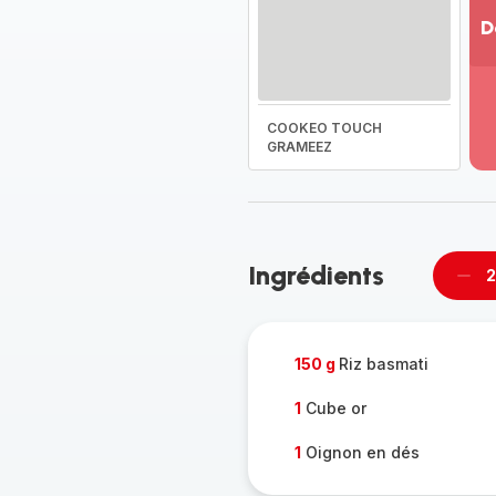
D
Vo
pl
-
COOKEO TOUCH
Dé
GRAMEEZ
la
g
co
-
Ingrédients
2
Supp
per
150 g
Riz basmati
1
Cube or
1
Oignon en dés