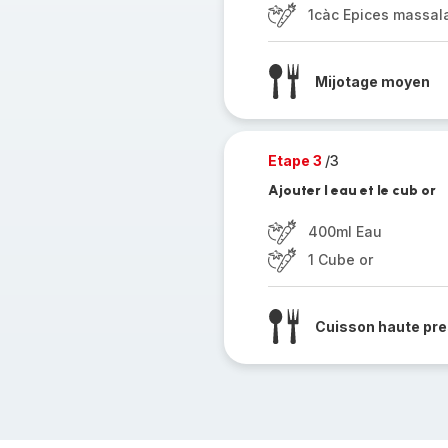
1càc Epices massal
Mijotage moyen
Etape 3
/3
Ajouter l eau et le cub or
400ml Eau
1 Cube or
Cuisson haute pre