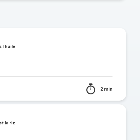
 l huile
2 min
t le riz