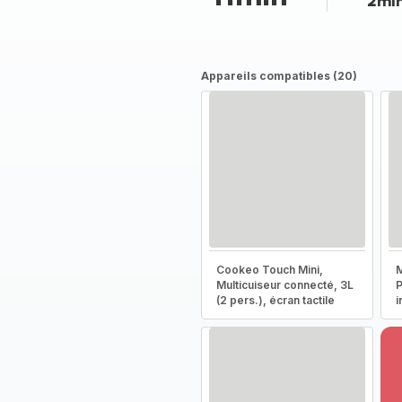
2mi
Appareils compatibles (20)
Cookeo Touch Mini,
M
Multicuiseur connecté, 3L
P
(2 pers.), écran tactile
i