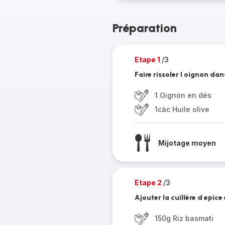
Préparation
Etape 1
/3
Faire rissoler l oignon dans
1 Oignon en dés
1càc Huile olive
Mijotage moyen
Etape 2
/3
Ajouter la cuillère d epice e
150g Riz basmati