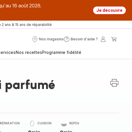
qu'au 16 août 2026.
Je découvre
 2 ans & 15 ans de réparabilité
Nos magasins
Besoin d'aide ?
Nos
Besoin
Mon
Mon
magasins
d'aide
compte
panier
ervices
Nos recettes
Programme fidélité
?
i parfumé
RÉPARATION
CUISSON
REPOS