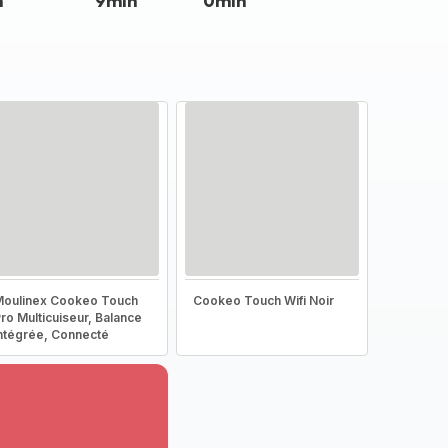
n
9min
0min
oulinex Cookeo Touch
Cookeo Touch Wifi Noir
ro Multicuiseur, Balance
ntégrée, Connecté