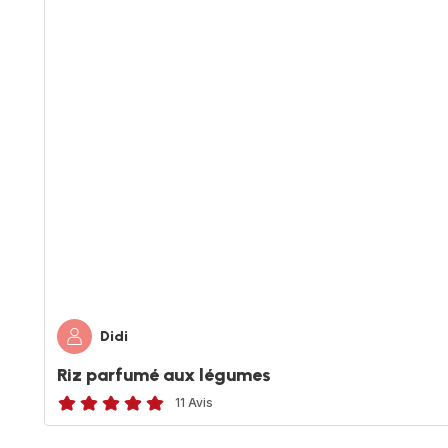
Didi
Riz parfumé aux légumes
11 Avis
ratings.4.8