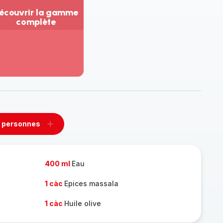
écouvrir la gamme
complète
ir
us...
couvrir
amme
mplète
 personnes
rimer
Ajouter
sonnes
personnes
400 ml
Eau
1 càc
Epices massala
1 càc
Huile olive