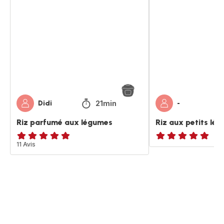
parfumé
aux
aux
petits
légumes
légumes
21min
Didi
-
Riz parfumé aux légumes
Riz aux petits lé
ratings.4.8
11 Avis
ratings.NaN