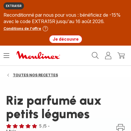
EXTRA15R
Reconditionné par nous pour vous : bénéficiez de -15%
avec le code EXTRA15R jusqu'au 16 août 2026.
Conditions de l'offre
Je découvre
Accueil
Ouvrir
Mon
Mon
Moulinex
le
compte
panie
menu
TOUTES NOS RECETTES
Riz parfumé aux
petits légumes
5
/5
-