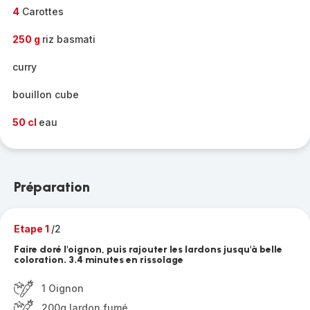
4
Carottes
250 g
riz basmati
curry
bouillon cube
50 cl
eau
Préparation
Etape 1
/2
Faire doré l'oignon, puis rajouter les lardons jusqu'à belle
coloration. 3.4 minutes en rissolage
1 Oignon
200g lardon fumé