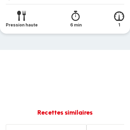
Pression haute
6 min
1
Recettes similaires
Riz
Riz