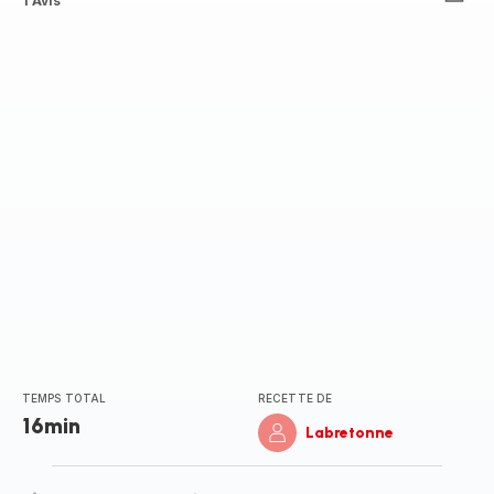
Avis
1 Avis
5
étoiles
(moyenne)
TEMPS TOTAL
RECETTE DE
16min
Labretonne