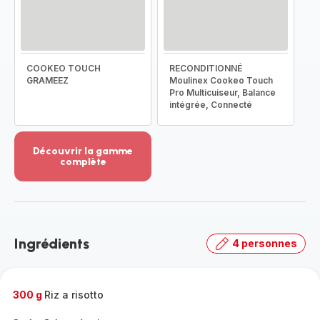
COOKEO TOUCH
RECONDITIONNÉ
GRAMEEZ
Moulinex Cookeo Touch
Pro Multicuiseur, Balance
intégrée, Connecté
Découvrir la gamme
complète
Voir
plus...
-
Découvrir
la
Ingrédients
4 personnes
gamme
complète
-
300 g
Riz a risotto