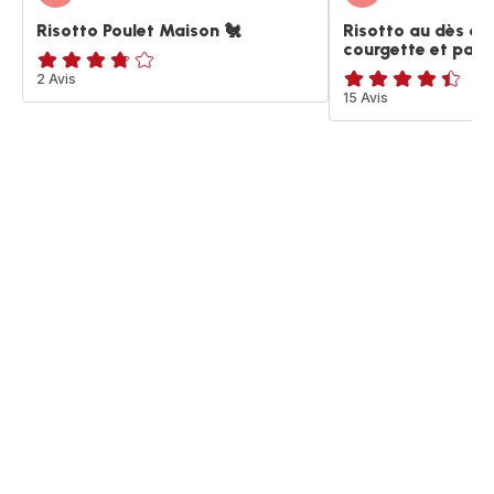
Risotto Poulet Maison 🐔
Risotto au dès d
courgette et par
ratings.3.7
2 Avis
ratings.4.4
15 Avis