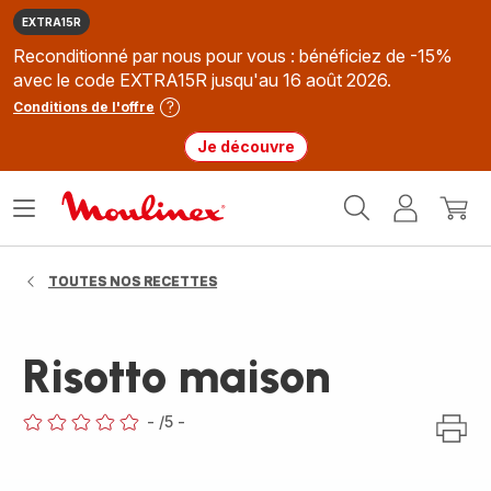
EXTRA15R
Reconditionné par nous pour vous : bénéficiez de -15%
avec le code EXTRA15R jusqu'au 16 août 2026.
Conditions de l'offre
Je découvre
Accueil
Ouvrir
Mon
Mon
Moulinex
le
compte
panie
menu
TOUTES NOS RECETTES
Risotto maison
-
/5
-
ratings.0