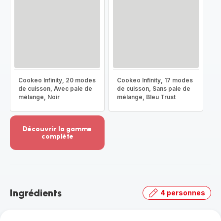
Cookeo Infinity, 20 modes
Cookeo Infinity, 17 modes
de cuisson, Avec pale de
de cuisson, Sans pale de
mélange, Noir
mélange, Bleu Trust
Découvrir la gamme
complète
Voir
plus...
-
Découvrir
la
Ingrédients
4 personnes
gamme
complète
-