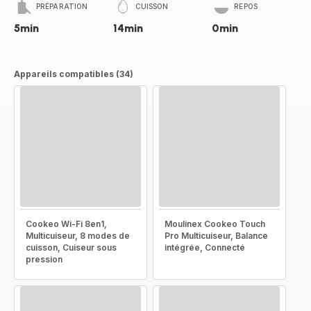
PRÉPARATION
CUISSON
REPOS
5min
14min
0min
Appareils compatibles (34)
Cookeo Wi-Fi 8en1,
Moulinex Cookeo Touch
Multicuiseur, 8 modes de
Pro Multicuiseur, Balance
cuisson, Cuiseur sous
intégrée, Connecté
pression