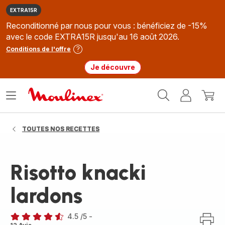
EXTRA15R
Reconditionné par nous pour vous : bénéficiez de -15%
avec le code EXTRA15R jusqu'au 16 août 2026.
Conditions de l'offre
Je découvre
Accueil
Ouvrir
Mon
Mon
Moulinex
le
compte
panie
menu
TOUTES NOS RECETTES
Risotto knacki
lardons
4.5
/5
-