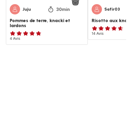
30min
Juju
Safir03
Pommes de terre, knacki et
Risotto aux knack
lardons
ratings.4.6
14 Avis
ratings.4.7
4 Avis