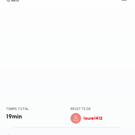
ratings.4.5
12 Avis
TEMPS TOTAL
RECETTE DE
19min
laure1412