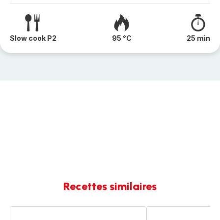
Slow cook P2
95 °C
25 min
Recettes similaires
Clafoutis
Clafoutis