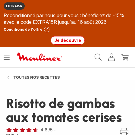
EXTRA15R
Reconditionné par nous pour vous : bénéficiez de -15%
avec le code EXTRA15R jusqu'au 16 août 2026.
Conditions de l'offre
Je découvre
Accueil
Ouvrir
Mon
Mon
Moulinex
le
compte
panie
menu
TOUTES NOS RECETTES
Risotto de gambas
aux tomates cerises
4.6
/5
-