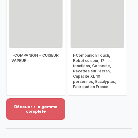
I-COMPANION + CUISEUR
I-Companion Touch,
VAPEUR
Robot cuiseur, 17
fonctions, Connecté,
Recettes sur l’écran,
Capacité XL 10
personnes, Eucalyptus,
Fabriqué en France
Découvrir la gamme
complète
Voir
plus...
-
Découvrir