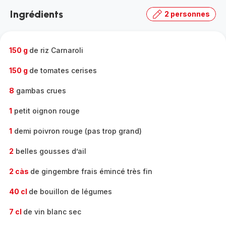
la
Ingrédients
2 personnes
gamme
complète
-
150 g
de riz Carnaroli
150 g
de tomates cerises
8
gambas crues
1
petit oignon rouge
1
demi poivron rouge (pas trop grand)
2
belles gousses d’ail
2 càs
de gingembre frais émincé très fin
40 cl
de bouillon de légumes
7 cl
de vin blanc sec