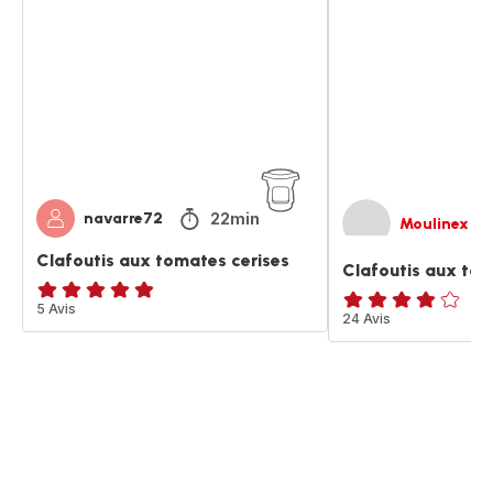
aux
aux
tomates
tomates
cerises
cerises
22min
navarre72
Moulinex
Clafoutis aux tomates cerises
Clafoutis aux tom
ratings.4.8
5 Avis
ratings.3.8
24 Avis