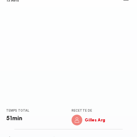
ratings.4.6
13 Avis
TEMPS TOTAL
RECETTE DE
51min
Gilles Arg