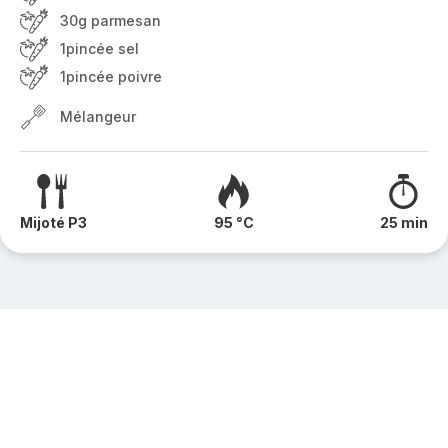
30g parmesan
1pincée sel
1pincée poivre
Mélangeur
Mijoté P3
95 °C
25 min