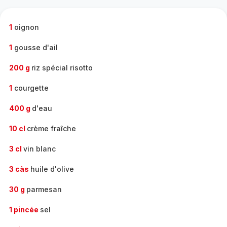
complète
-
1
oignon
1
gousse d'ail
200 g
riz spécial risotto
1
courgette
400 g
d'eau
10 cl
crème fraîche
3 cl
vin blanc
3 càs
huile d'olive
30 g
parmesan
1 pincée
sel