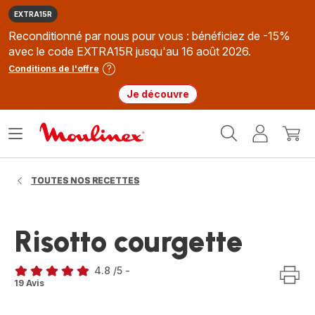
EXTRA15R
Reconditionné par nous pour vous : bénéficiez de -15%
avec le code EXTRA15R jusqu'au 16 août 2026.
Conditions de l'offre
Je découvre
Accueil
Ouvrir
Mon
Mon
Moulinex
le
compte
panie
menu
TOUTES NOS RECETTES
Risotto courgette
4.8
/5
-
ratings.4.8
19 Avis