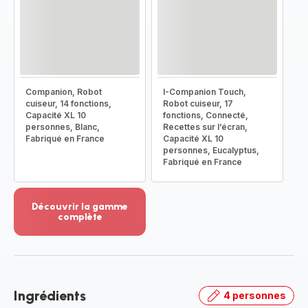
Companion, Robot
I-Companion Touch,
cuiseur, 14 fonctions,
Robot cuiseur, 17
Capacité XL 10
fonctions, Connecté,
personnes, Blanc,
Recettes sur l’écran,
Fabriqué en France
Capacité XL 10
personnes, Eucalyptus,
Fabriqué en France
Découvrir la gamme
complète
Voir
plus...
-
Découvrir
la
Ingrédients
4 personnes
gamme