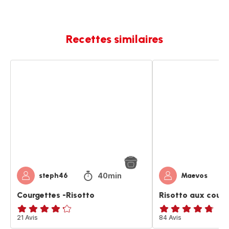
Recettes similaires
Courgettes
Risotto
-
aux
Risotto
courgettes
40min
steph46
Maevos
Courgettes -Risotto
Risotto aux courg
ratings.4.2
21 Avis
ratings.4.7
84 Avis