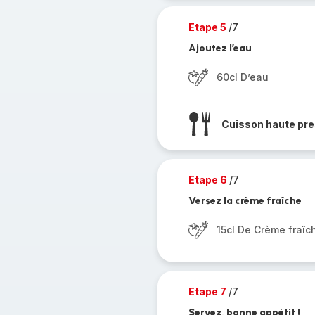
Etape 5
/7
Ajoutez l’eau
60cl D’eau
Cuisson haute pre
Etape 6
/7
Versez la crème fraîche
15cl De Crème fraîc
Etape 7
/7
Servez, bonne appétit !