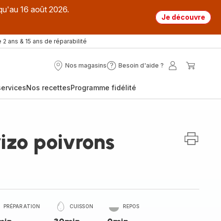
qu'au 16 août 2026.
Je découvre
 2 ans & 15 ans de réparabilité
Nos magasins
Besoin d'aide ?
Nos
Besoin
Mon
Mon
magasins
d'aide
compte
panier
ervices
Nos recettes
Programme fidélité
?
rizo poivrons
PRÉPARATION
CUISSON
REPOS