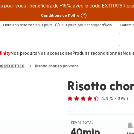
s pour vous : bénéficiez de -15% avec le code EXTRA15R jus
Conditions de l'offre
Livraison offerte* en 3 jours
90 jours pour changer d’avis
Garantie
inity
Nos produits
Nos accessoires
Produits reconditionnés
Nos s
OS RECETTES
Risotto chorizo poivrons
Risotto cho
4.4
/5
-
3 Avis
ratings.4.4
TEMPS TOTAL
40min