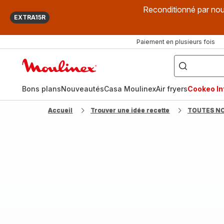
Reconditionné par nou
EXTRA15R
Paiement en plusieurs fois
["Que
recherchez-
Accueil
vous
?",
Moulinex
"Cookeo",
"Air
fryer",
Bons plans
Nouveautés
Casa Moulinex
Air fryers
Cookeo Inf
"Companion"]
Accueil
Trouver une idée recette
TOUTES N