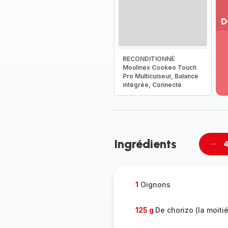
D
Vo
pl
RECONDITIONNÉ
-
Moulinex Cookeo Touch
Dé
Pro Multicuiseur, Balance
la
intégrée, Connecté
g
co
-
Ingrédients
4
Supp
per
1
Oignons
125 g
De chorizo (la moitié