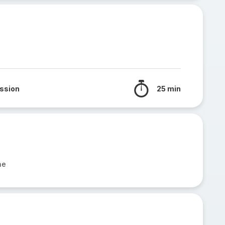
ssion
25 min
he