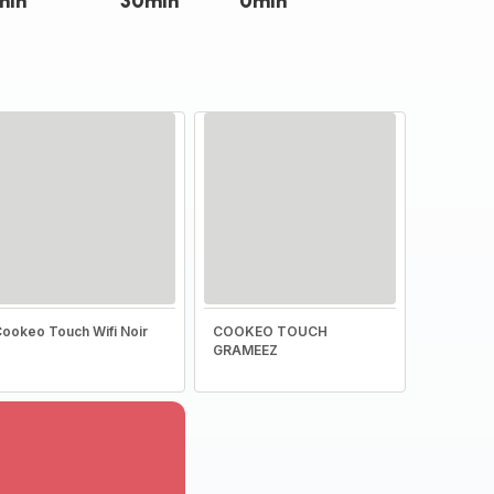
min
30min
0min
ookeo Touch Wifi Noir
COOKEO TOUCH
GRAMEEZ