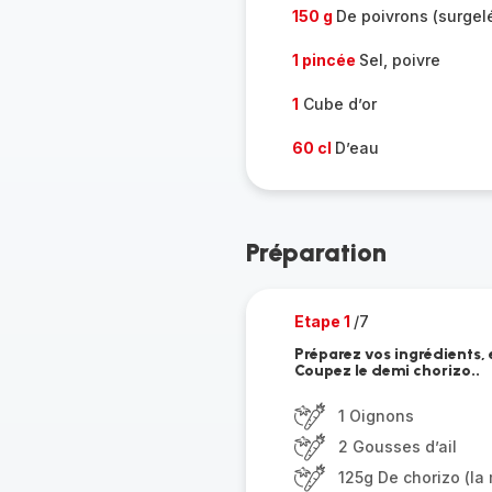
150 g
De poivrons (surgel
1 pincée
Sel, poivre
1
Cube d’or
60 cl
D’eau
Préparation
Etape 1
/7
Préparez vos ingrédients, 
Coupez le demi chorizo..
1 Oignons
2 Gousses d’ail
125g De chorizo (la 