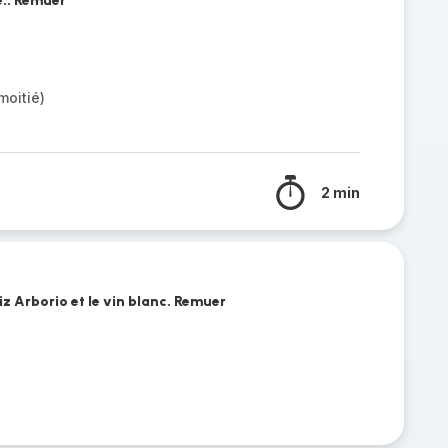
e.. Remuer
moitié)
2 min
riz Arborio et le vin blanc. Remuer