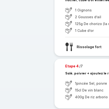
hacher, cube d’or émietté
1 Oignons
2 Gousses d’ail
125g De chorizo (la 
1 Cube d’or
Rissolage fort
Etape 4
/7
Salé, poivrer + ajoutez le 
1pincée Sel, poivre
15cl De vin blanc
400g De riz arborio