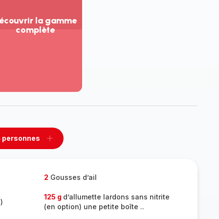
écouvrir la gamme
complète
ir
us...
couvrir
amme
mplète
 personnes
rimer
Ajouter
sonnes
personnes
2
Gousses d’ail
125 g
d’allumette lardons sans nitrite
)
(en option) une petite boîte ..