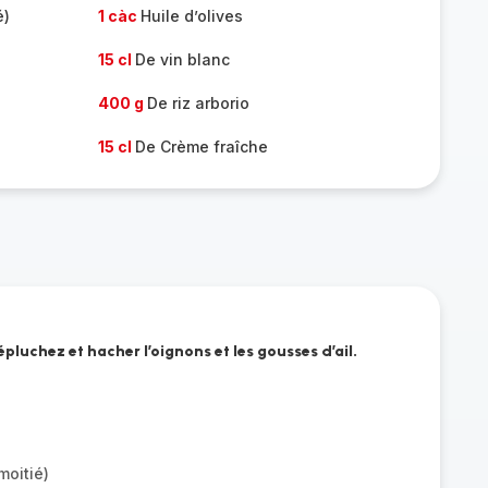
é)
1 càc
Huile d’olives
15 cl
De vin blanc
400 g
De riz arborio
15 cl
De Crème fraîche
épluchez et hacher l’oignons et les gousses d’ail.
moitié)