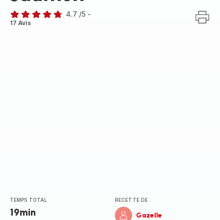
4.7
/5
-
ratings.4.7
17 Avis
TEMPS TOTAL
RECETTE DE
19min
Gazelle