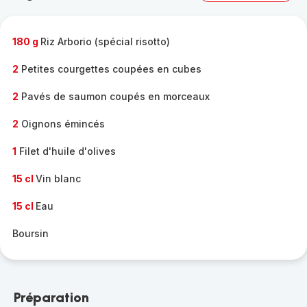
complète
-
180 g
Riz Arborio (spécial risotto)
2
Petites courgettes coupées en cubes
2
Pavés de saumon coupés en morceaux
2
Oignons émincés
1
Filet d'huile d'olives
15 cl
Vin blanc
15 cl
Eau
Boursin
Préparation