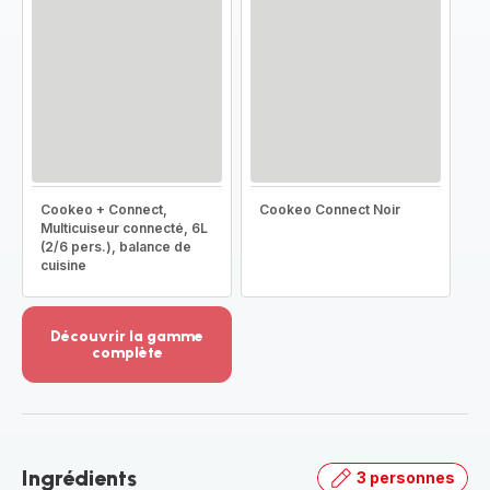
Cookeo + Connect,
Cookeo Connect Noir
Multicuiseur connecté, 6L
(2/6 pers.), balance de
cuisine
Découvrir la gamme
complète
Voir
plus...
-
Découvrir
la
Ingrédients
3 personnes
gamme