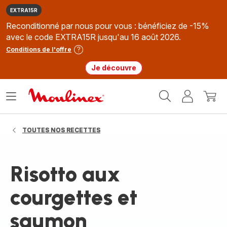
EXTRA15R
Reconditionné par nous pour vous : bénéficiez de -15%
avec le code EXTRA15R jusqu'au 16 août 2026.
Conditions de l'offre
Je découvre
Accueil
Ouvrir
Mon
Mon
Moulinex
le
compte
panie
menu
TOUTES NOS RECETTES
Risotto aux
courgettes et
saumon