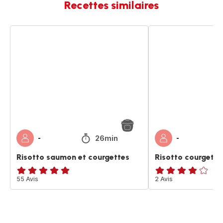
Recettes similaires
Risotto
Risotto
saumon
courgettes
et
saumon
courgettes
26min
-
-
Risotto saumon et courgettes
Risotto courgett
ratings.4.8
55 Avis
ratings.3.8
2 Avis