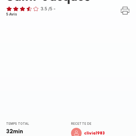
3.5
/5
-
ratings.3.5
5 Avis
TEMPS TOTAL
RECETTE DE
32min
clivia1983