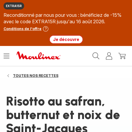
EXTRA15R
Reconditionné par nous pour vous : bénéficiez de -15%
avec le code EXTRA15R jusqu'au 16 août 2026.
Conditions de l'offre
Je découvre
Accueil
Ouvrir
Mon
Mon
Moulinex
le
compte
panie
menu
TOUTES NOS RECETTES
Risotto au safran,
butternut et noix de
Saint-Jacques