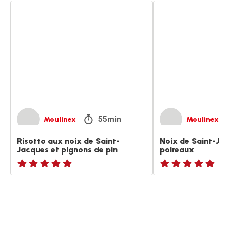
Risotto
Noix
aux
de
noix
Saint-
de
Jacques
Saint-
aux
Jacques
poireaux
et
pignons
de
pin
55min
Moulinex
Moulinex
Risotto aux noix de Saint-
Noix de Saint-Ja
Jacques et pignons de pin
poireaux
ratings.NaN
ratings.NaN