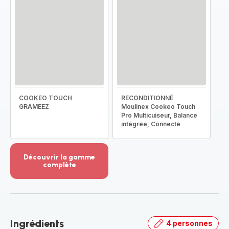
COOKEO TOUCH
RECONDITIONNÉ
GRAMEEZ
Moulinex Cookeo Touch
Pro Multicuiseur, Balance
intégrée, Connecté
Découvrir la gamme
complète
Voir
plus...
-
Découvrir
la
Ingrédients
4 personnes
gamme