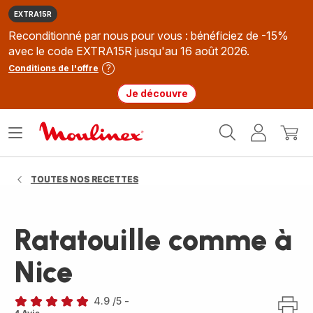
EXTRA15R
Reconditionné par nous pour vous : bénéficiez de -15%
avec le code EXTRA15R jusqu'au 16 août 2026.
Conditions de l'offre
Je découvre
Accueil
Ouvrir
Mon
Mon
Moulinex
le
compte
panie
menu
TOUTES NOS RECETTES
Ratatouille comme à
Nice
4.9
/5
-