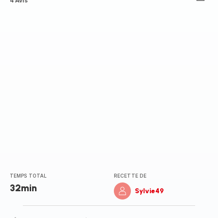
ratings.4.9
4 Avis
TEMPS TOTAL
RECETTE DE
32min
Sylvie49