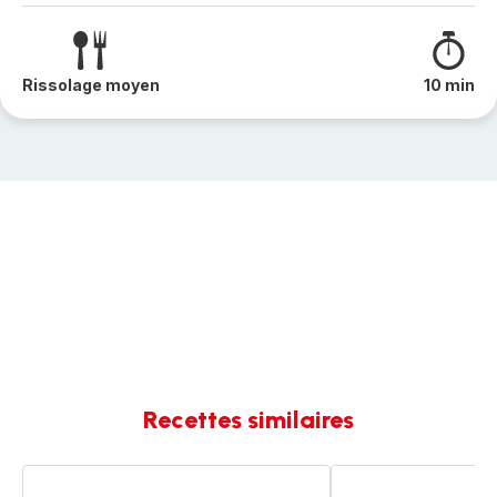
Rissolage moyen
10 min
Recettes similaires
Ratatouille
Tourte