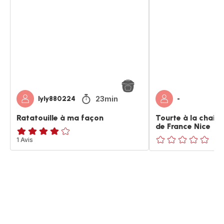
à
à
ma
la
façon
chaire
de
poire
-
Tour
de
France
Nice
23min
lyly880224
-
Ratatouille à ma façon
Tourte à la chaire
de France Nice
Avis
1 Avis
ratings.0
4
étoiles
(moyenne)