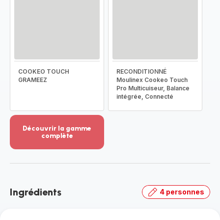
COOKEO TOUCH
RECONDITIONNÉ
GRAMEEZ
Moulinex Cookeo Touch
Pro Multicuiseur, Balance
intégrée, Connecté
Découvrir la gamme
complète
Voir
plus...
-
Découvrir
la
Ingrédients
4 personnes
gamme
complète
-