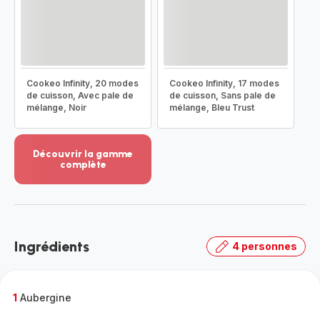
Cookeo Infinity, 20 modes
Cookeo Infinity, 17 modes
de cuisson, Avec pale de
de cuisson, Sans pale de
mélange, Noir
mélange, Bleu Trust
Découvrir la gamme
complète
Voir
plus...
-
Découvrir
la
Ingrédients
4 personnes
gamme
complète
-
1
Aubergine