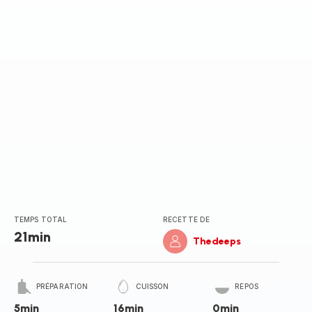
(moyenne)
TEMPS TOTAL
RECETTE DE
21min
Thedeeps
PRÉPARATION
CUISSON
REPOS
5min
16min
0min