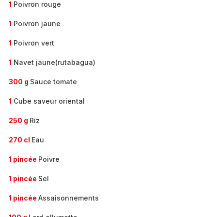
1
Poivron rouge
1
Poivron jaune
1
Poivron vert
1
Navet jaune(rutabagua)
300 g
Sauce tomate
1
Cube saveur oriental
250 g
Riz
270 cl
Eau
1 pincée
Poivre
1 pincée
Sel
1 pincée
Assaisonnements