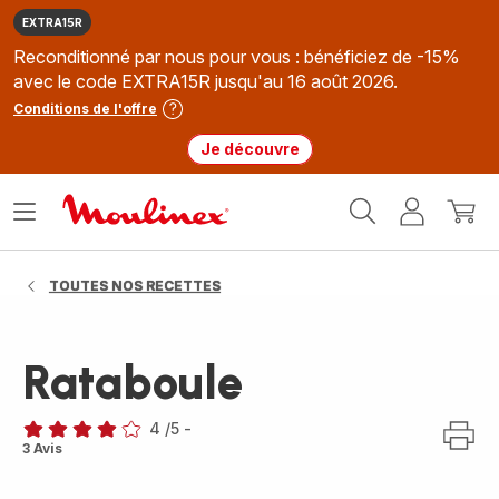
EXTRA15R
Reconditionné par nous pour vous : bénéficiez de -15%
avec le code EXTRA15R jusqu'au 16 août 2026.
Conditions de l'offre
Je découvre
Accueil
Ouvrir
Mon
Mon
Moulinex
le
compte
panie
menu
TOUTES NOS RECETTES
Rataboule
4
/5
-
Avis
3 Avis
4
étoiles