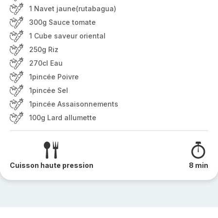
1 Navet jaune(rutabagua)
300g Sauce tomate
1 Cube saveur oriental
250g Riz
270cl Eau
1pincée Poivre
1pincée Sel
1pincée Assaisonnements
100g Lard allumette
Cuisson haute pression
8 min