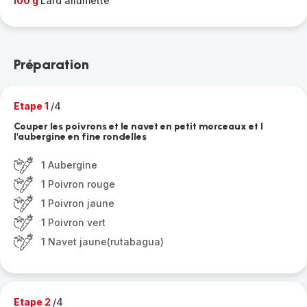
100 g
Lard allumette
Préparation
Etape 1
/4
Couper les poivrons et le navet en petit morceaux et l
l'aubergine en fine rondelles
1 Aubergine
1 Poivron rouge
1 Poivron jaune
1 Poivron vert
1 Navet jaune(rutabagua)
Etape 2
/4