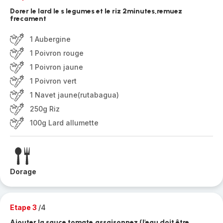
Dorer le lard le s legumes et le riz 2minutes,remuez
frecament
1 Aubergine
1 Poivron rouge
1 Poivron jaune
1 Poivron vert
1 Navet jaune(rutabagua)
250g Riz
100g Lard allumette
Dorage
Etape 3
/4
Ajouter la sauce tomate,assaisonnez (l'eau doit être