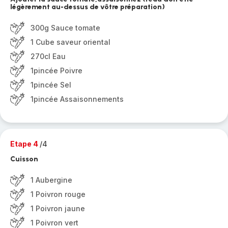
légèrement au-dessus de vôtre préparation)
300g Sauce tomate
1 Cube saveur oriental
270cl Eau
1pincée Poivre
1pincée Sel
1pincée Assaisonnements
Etape 4
/4
Cuisson
1 Aubergine
1 Poivron rouge
1 Poivron jaune
1 Poivron vert