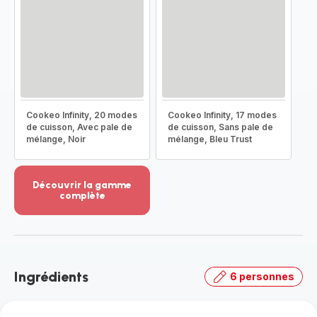
Cookeo Infinity, 20 modes
Cookeo Infinity, 17 modes
de cuisson, Avec pale de
de cuisson, Sans pale de
mélange, Noir
mélange, Bleu Trust
Découvrir la gamme
complète
Voir
plus...
-
Découvrir
la
Ingrédients
6 personnes
gamme
complète
-