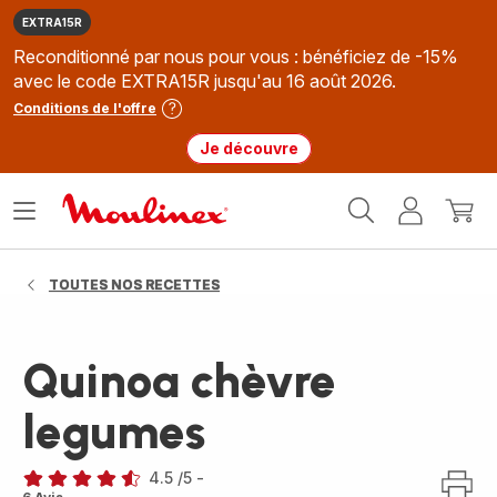
EXTRA15R
Reconditionné par nous pour vous : bénéficiez de -15%
avec le code EXTRA15R jusqu'au 16 août 2026.
Conditions de l'offre
Je découvre
Accueil
Ouvrir
Mon
Mon
Moulinex
le
compte
panie
menu
TOUTES NOS RECETTES
Quinoa chèvre
legumes
4.5
/5
-