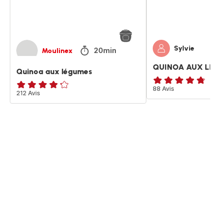
Sylvie
20min
Moulinex
QUINOA AUX LÉ
Quinoa aux légumes
ratings.4.7
88 Avis
ratings.4.2
212 Avis