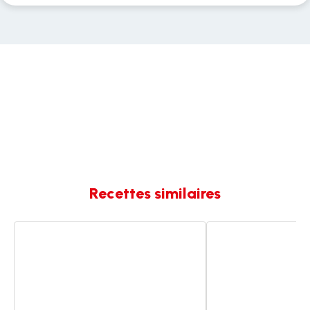
Recettes similaires
Quinoa
QUINOA
aux
AUX
légumes
LÉGUMES