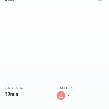
ratings.4.6
6 Avis
TEMPS TOTAL
RECETTE DE
33min
-