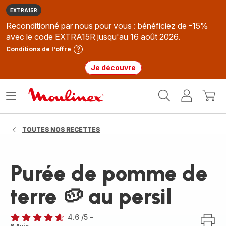
EXTRA15R
Reconditionné par nous pour vous : bénéficiez de -15%
avec le code EXTRA15R jusqu'au 16 août 2026.
Conditions de l'offre
Je découvre
Accueil
Ouvrir
Mon
Mon
Moulinex
le
compte
panie
menu
TOUTES NOS RECETTES
Purée de pomme de
terre 🥔 au persil
4.6
/5
-