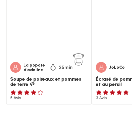
Soupe
Écrasé
de
de
poireaux
pommes
et
de
pommes
terre,
de
à
terre
l’ail
🥔
et
au
persil
La popote
25min
JoLoCo
d'adeline
Soupe de poireaux et pommes
Écrasé de pommes d
de terre 🥔
et au persil
Avis
5 Avis
ratings.4.7
3 Avis
4
étoiles
(moyenne)