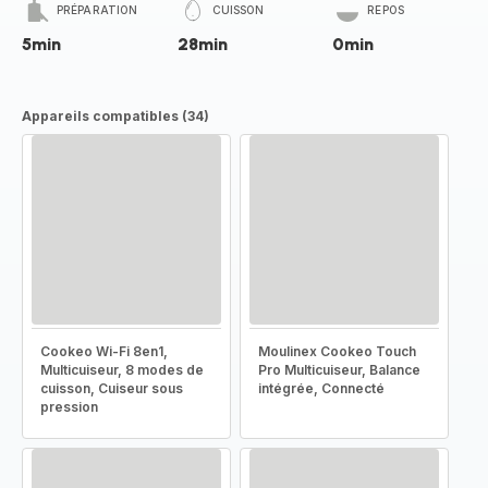
PRÉPARATION
CUISSON
REPOS
5min
28min
0min
Appareils compatibles (34)
Cookeo Wi-Fi 8en1,
Moulinex Cookeo Touch
Multicuiseur, 8 modes de
Pro Multicuiseur, Balance
cuisson, Cuiseur sous
intégrée, Connecté
pression