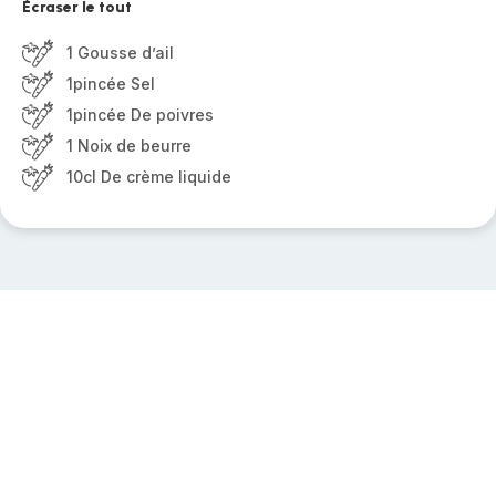
Écraser le tout
1 Gousse d’ail
1pincée Sel
1pincée De poivres
1 Noix de beurre
10cl De crème liquide