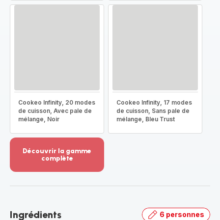
Cookeo Infinity, 20 modes
Cookeo Infinity, 17 modes
de cuisson, Avec pale de
de cuisson, Sans pale de
mélange, Noir
mélange, Bleu Trust
Découvrir la gamme
complète
Voir
plus...
-
Découvrir
la
Ingrédients
6 personnes
gamme