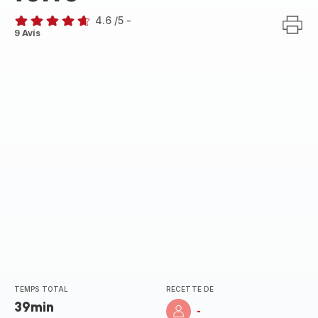
4.6
/5
-
ratings.4.6
9 Avis
TEMPS TOTAL
RECETTE DE
39min
-