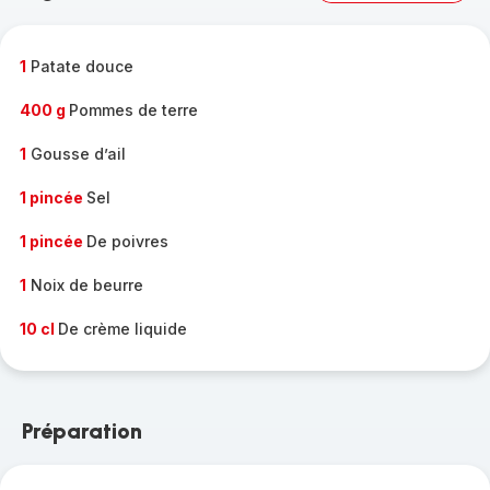
complète
-
1
Patate douce
400 g
Pommes de terre
1
Gousse d’ail
1 pincée
Sel
1 pincée
De poivres
1
Noix de beurre
10 cl
De crème liquide
Préparation