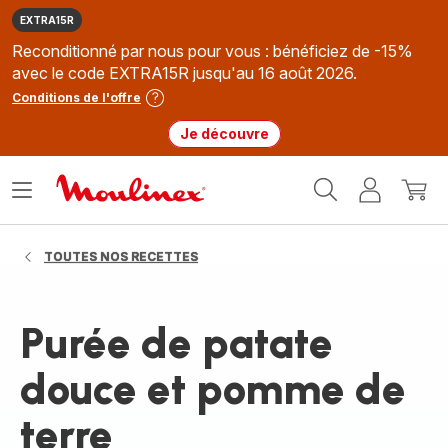
EXTRA15R
Reconditionné par nous pour vous : bénéficiez de -15%
avec le code EXTRA15R jusqu'au 16 août 2026.
Conditions de l'offre
Je découvre
Accueil
Ouvrir
Mon
Mon
Moulinex
le
compte
panie
menu
TOUTES NOS RECETTES
Purée de patate
douce et pomme de
terre