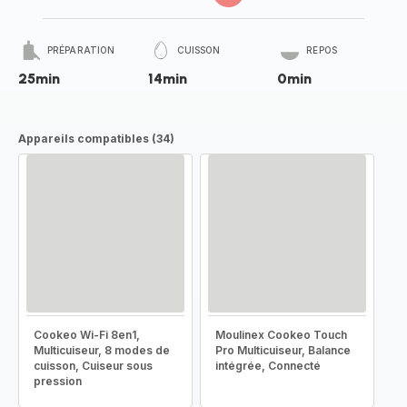
PRÉPARATION
CUISSON
REPOS
25min
14min
0min
Appareils compatibles (34)
Cookeo Wi-Fi 8en1,
Moulinex Cookeo Touch
Multicuiseur, 8 modes de
Pro Multicuiseur, Balance
cuisson, Cuiseur sous
intégrée, Connecté
pression