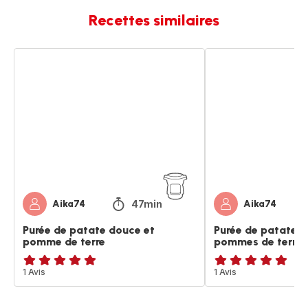
Recettes similaires
Purée
Purée
de
de
patate
patate
douce
douces
et
et
pomme
pommes
de
de
terre
terre
47min
Aika74
Aika74
Purée de patate douce et
Purée de patate d
pomme de terre
pommes de terre
Avis
1 Avis
Avis
1 Avis
5
5
étoiles
étoiles