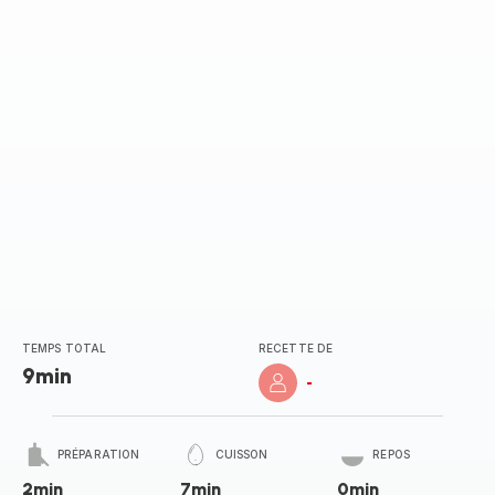
(moyenne)
TEMPS TOTAL
RECETTE DE
9min
-
PRÉPARATION
CUISSON
REPOS
2min
7min
0min