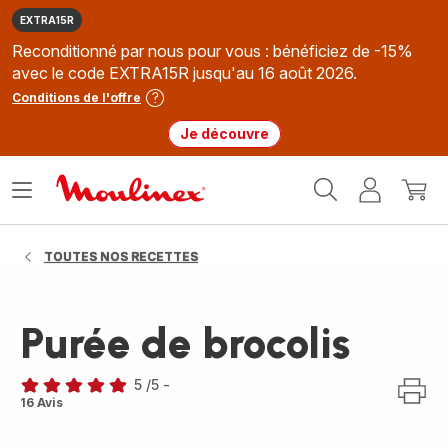
EXTRA15R
Reconditionné par nous pour vous : bénéficiez de -15%
avec le code EXTRA15R jusqu'au 16 août 2026.
Conditions de l'offre
Je découvre
Accueil
Ouvrir
Mon
Mon
Moulinex
le
compte
panie
menu
TOUTES NOS RECETTES
Purée de brocolis
5
/5
-
Avis
16 Avis
5
étoiles