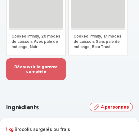
Cookeo Infinity, 20 modes
Cookeo Infinity, 17 modes
de cuisson, Avec pale de
de cuisson, Sans pale de
mélange, Noir
mélange, Bleu Trust
Découvrir la gamme
complète
Voir
plus...
-
Découvrir
la
Ingrédients
4 personnes
gamme
complète
-
1 kg
Brocolis surgelés ou frais