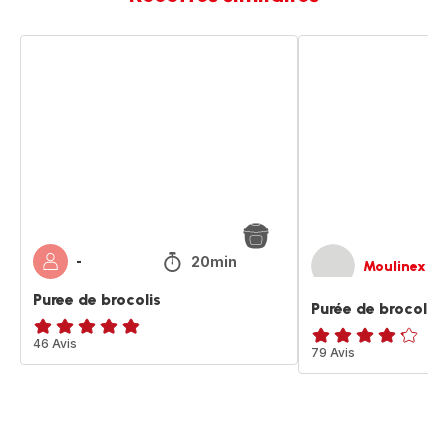
Puree
Purée
de
de
brocolis
brocoli
20min
-
Moulinex
Puree de brocolis
Purée de brocoli
ratings.4.8
46 Avis
ratings.4.2
79 Avis