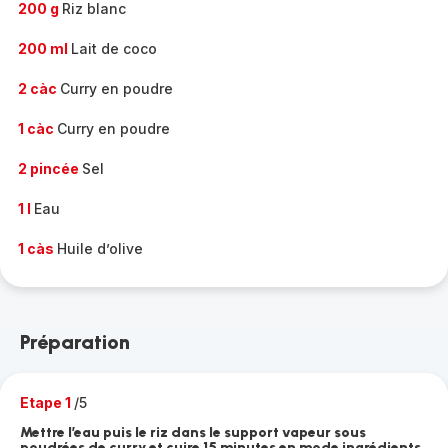
200 g
Riz blanc
200 ml
Lait de coco
2 càc
Curry en poudre
1 càc
Curry en poudre
2 pincée
Sel
1 l
Eau
1 càs
Huile d’olive
Préparation
Etape 1
/5
Mettre l’eau puis le riz dans le support vapeur sous
poudrées de curry et cuire 15 minutes en mode ingrédients