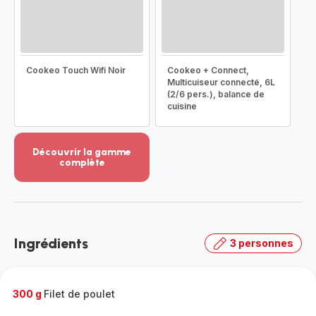
Cookeo Touch Wifi Noir
Cookeo + Connect,
Multicuiseur connecté, 6L
(2/6 pers.), balance de
cuisine
Découvrir la gamme
complète
Voir
plus...
-
Découvrir
la
Ingrédients
3 personnes
gamme
complète
-
300 g
Filet de poulet