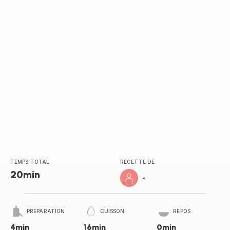
(moyenne)
TEMPS TOTAL
RECETTE DE
20min
-
PRÉPARATION
CUISSON
REPOS
4min
16min
0min