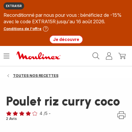
EXTRA15R
Reconditionné par nous pour vous : bénéficiez de -15%
avec le code EXTRA15R jusqu'au 16 août 2026.
Conditions de l'offre
Je découvre
Accueil
Ouvrir
Mon
Mon
Moulinex
le
compte
panie
menu
TOUTES NOS RECETTES
Poulet riz curry coco
4
/5
-
Avis
2 Avis
4
étoiles