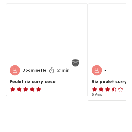
Poulet
Riz
riz
poulet
curry
curry
coco
coco
21min
Doominette
-
Poulet riz curry coco
Riz poulet curry 
ratings.NaN
ratings.3.5
5 Avis