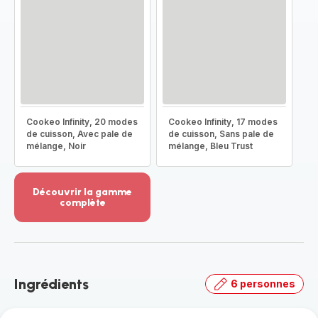
Cookeo Infinity, 20 modes
Cookeo Infinity, 17 modes
de cuisson, Avec pale de
de cuisson, Sans pale de
mélange, Noir
mélange, Bleu Trust
Découvrir la gamme
complète
Voir
plus...
-
Découvrir
la
Ingrédients
6 personnes
gamme
complète
-