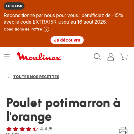
EXTRA15R
Reconditionné par nous pour vous : bénéficiez de -15%
avec le code EXTRA15R jusqu'au 16 août 2026.
Conditions de l'offre
Je découvre
Accueil
Ouvrir
Mon
Mon
Moulinex
le
compte
panie
menu
TOUTES NOS RECETTES
Poulet potimarron à
l'orange
4.4
/5
-