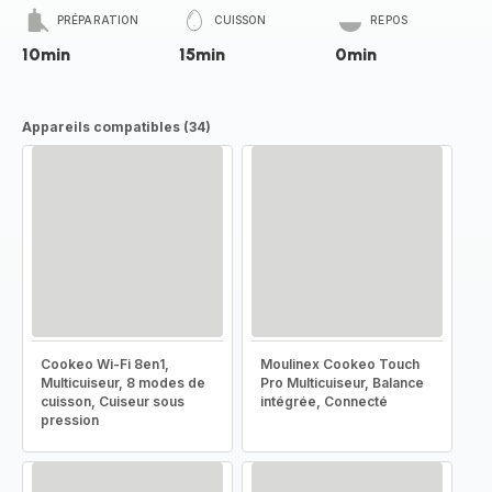
PRÉPARATION
CUISSON
REPOS
10min
15min
0min
Appareils compatibles (34)
Cookeo Wi-Fi 8en1,
Moulinex Cookeo Touch
Multicuiseur, 8 modes de
Pro Multicuiseur, Balance
cuisson, Cuiseur sous
intégrée, Connecté
pression