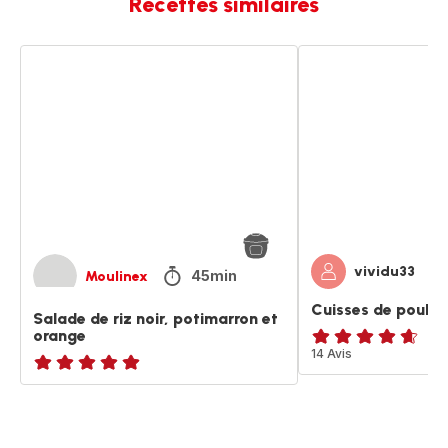
Recettes similaires
Salade
Cuisses
de
de
riz
poulet
noir,
à
potimarron
l
et
orange
orange
vividu33
45min
Moulinex
Cuisses de poulet 
Salade de riz noir, potimarron et
orange
ratings.4.6
14 Avis
ratings.NaN