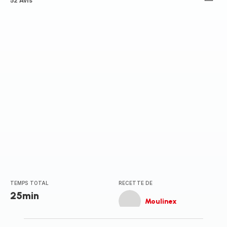
ratings.4.4
52 Avis
TEMPS TOTAL
RECETTE DE
25min
Moulinex