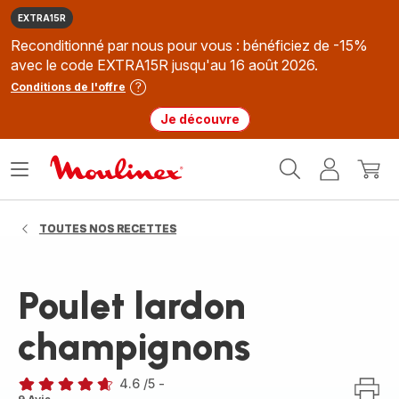
EXTRA15R
Reconditionné par nous pour vous : bénéficiez de -15%
avec le code EXTRA15R jusqu'au 16 août 2026.
Conditions de l'offre
Je découvre
Accueil
Ouvrir
Mon
Mon
Moulinex
le
compte
panie
menu
TOUTES NOS RECETTES
Poulet lardon
champignons
4.6
/5
-