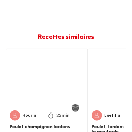
Recettes similaires
Poulet
Poulet,
champignon
lardons
lardons
et
champignons
à
la
moutarde
23min
Houria
Laetitia
Poulet champignon lardons
Poulet, lardons e
la moutarde