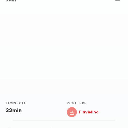
ratings.4.6
9 Avis
TEMPS TOTAL
RECETTE DE
32min
Flavielina