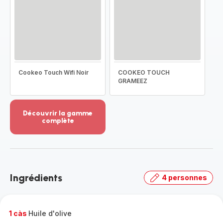
Cookeo Touch Wifi Noir
COOKEO TOUCH
GRAMEEZ
Découvrir la gamme
complète
Voir
plus...
-
Découvrir
la
Ingrédients
4 personnes
gamme
complète
-
1 càs
Huile d'olive