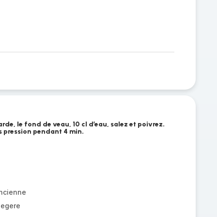
n
de, le fond de veau, 10 cl d’eau, salez et poivrez.
s pression pendant 4 min.
ancienne
legere