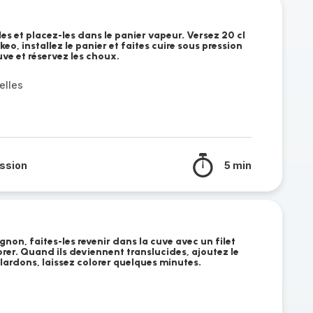
es et placez-les dans le panier vapeur. Versez 20 cl
eo, installez le panier et faites cuire sous pression
ve et réservez les choux.
elles
ssion
5 min
oignon, faites-les revenir dans la cuve avec un filet
orer. Quand ils deviennent translucides, ajoutez le
lardons, laissez colorer quelques minutes.