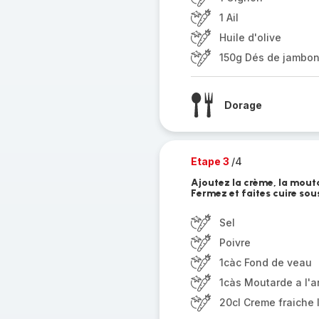
1 Ail
Huile d'olive
150g Dés de jambo
Dorage
Etape 3
/4
Ajoutez la crème, la moutar
Fermez et faites cuire sou
Sel
Poivre
1càc Fond de veau
1càs Moutarde a l'
20cl Creme fraiche 