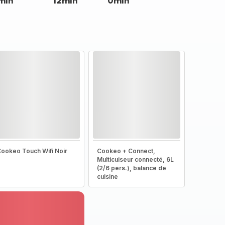
min
12min
0min
ookeo Touch Wifi Noir
Cookeo + Connect,
Multicuiseur connecté, 6L
(2/6 pers.), balance de
cuisine