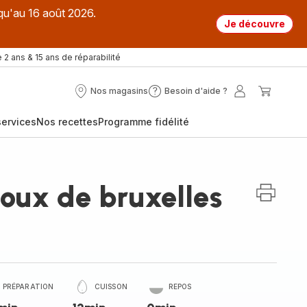
qu'au 16 août 2026.
Je découvre
 2 ans & 15 ans de réparabilité
Nos magasins
Besoin d'aide ?
Nos
Besoin
Mon
Mon
magasins
d'aide
compte
panier
ervices
Nos recettes
Programme fidélité
?
houx de bruxelles
PRÉPARATION
CUISSON
REPOS