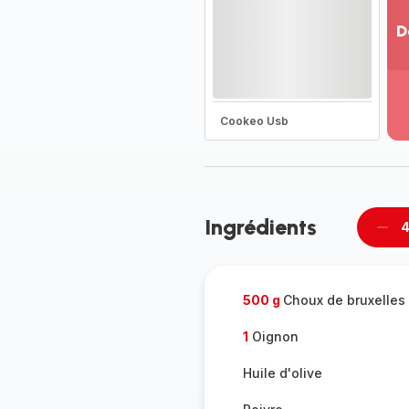
D
Vo
pl
-
Dé
Cookeo Usb
la
g
co
-
Ingrédients
4
Supp
per
500 g
Choux de bruxelles
1
Oignon
Huile d'olive