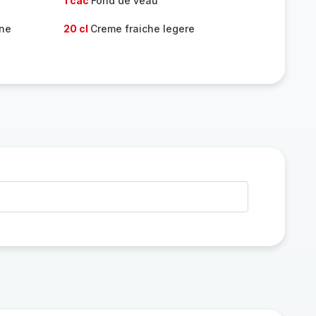
1 càc
Fond de veau
nne
20 cl
Creme fraiche legere