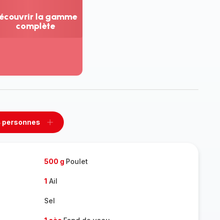
écouvrir la gamme
complète
ir
us...
couvrir
amme
mplète
 personnes
rimer
Ajouter
sonnes
personnes
500 g
Poulet
1
Ail
Sel