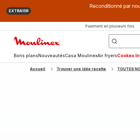
Reconditionné par nou
EXTRA15R
Paiement en plusieurs fois
["Que
recherchez-
Accueil
vous
?",
Moulinex
"Cookeo",
"Air
fryer",
Bons plans
Nouveautés
Casa Moulinex
Air fryers
Cookeo Inf
"Companion"]
Accueil
Trouver une idée recette
TOUTES N