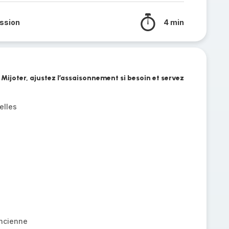
ssion
4 min
ijoter, ajustez l’assaisonnement si besoin et servez
elles
ancienne