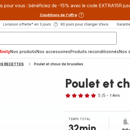
s pour vous : bénéficiez de -15% avec le code EXTRA15R jus
Conditions de l'offre
Livraison offerte* en 3 jours
90 jours pour changer d’avis
Garantie
inity
Nos produits
Nos accessoires
Produits reconditionnés
Nos s
OS RECETTES
Poulet et choux de bruxelles
Poulet et c
5
/5
-
1 Avis
Avis
5
étoiles
(moyenne)
TEMPS TOTAL
32min