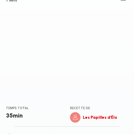
ratings.4.2
7 Avis
TEMPS TOTAL
RECETTE DE
35min
Les Papilles d'Élo