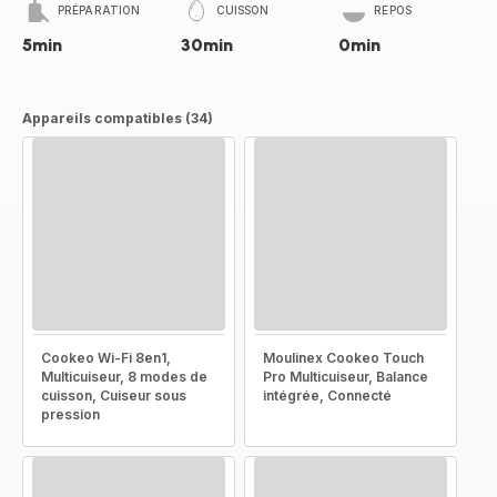
PRÉPARATION
CUISSON
REPOS
5min
30min
0min
Appareils compatibles (34)
Cookeo Wi-Fi 8en1,
Moulinex Cookeo Touch
Multicuiseur, 8 modes de
Pro Multicuiseur, Balance
cuisson, Cuiseur sous
intégrée, Connecté
pression