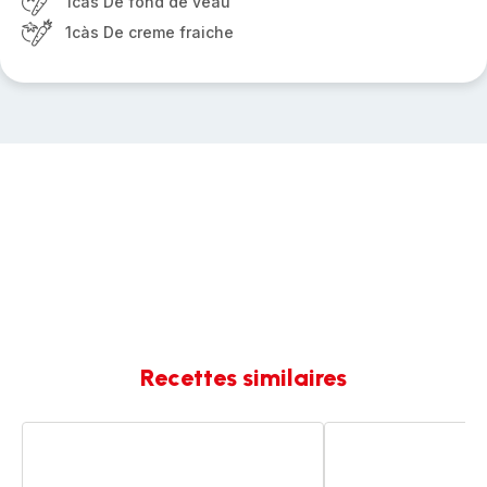
1càs De fond de veau
1càs De creme fraiche
Recettes similaires
Poulet
Poulet
aux
aux
épices
épices