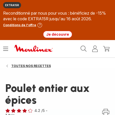
EXTRA15R
Reconditionné par nous pour vous : bénéficiez de -15%
avec le code EXTRA15R jusqu'au 16 août 2026.
Conditions de l'offre
Je découvre
Accueil
Ouvrir
Mon
Mon
Moulinex
le
compte
panie
menu
TOUTES NOS RECETTES
Poulet entier aux
épices
4.2
/5
-