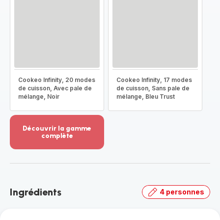
Cookeo Infinity, 20 modes
Cookeo Infinity, 17 modes
de cuisson, Avec pale de
de cuisson, Sans pale de
mélange, Noir
mélange, Bleu Trust
Découvrir la gamme
complète
Voir
plus...
-
Découvrir
la
Ingrédients
4 personnes
gamme
complète
-