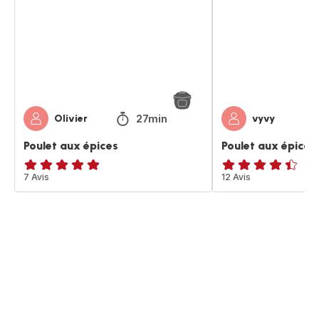
27min
Olivier
vyvy
Poulet aux épices
Poulet aux épices
Avis
7 Avis
ratings.4.4
12 Avis
5
étoiles
(moyenne)