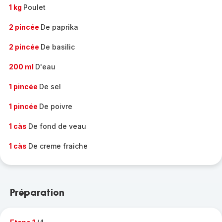
1 kg
Poulet
2 pincée
De paprika
2 pincée
De basilic
200 ml
D'eau
1 pincée
De sel
1 pincée
De poivre
1 càs
De fond de veau
1 càs
De creme fraiche
Préparation