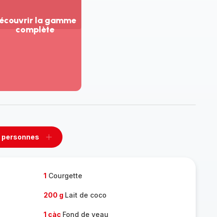
écouvrir la gamme
complète
ir
us...
couvrir
amme
mplète
 personnes
rimer
Ajouter
sonnes
personnes
1
Courgette
200 g
Lait de coco
1 càc
Fond de veau