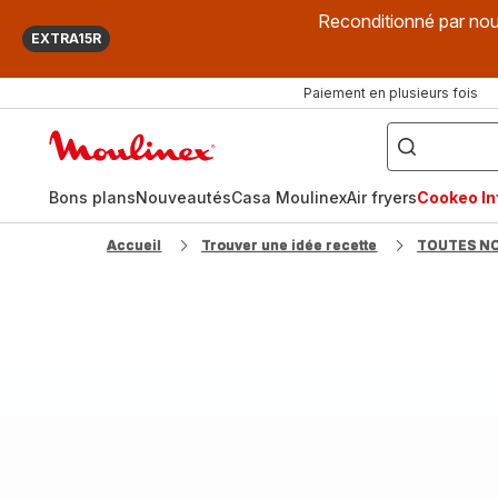
Reconditionné par nou
EXTRA15R
Paiement en plusieurs fois
["Que
recherchez-
Accueil
vous
?",
Moulinex
"Cookeo",
"Air
fryer",
Bons plans
Nouveautés
Casa Moulinex
Air fryers
Cookeo Inf
"Companion"]
Accueil
Trouver une idée recette
TOUTES N