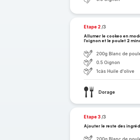
Etape 2
/3
Allumer le cookeo en mode d
l’oignon et le poulet 2 min
200g Blanc de poul
0.5 Oignon
1càs Huile d'olive
Dorage
Etape 3
/3
Ajouter le reste des ingré
200g Blanc de poul