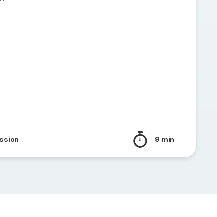
ssion
9 min