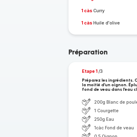
1 càs
Curry
1 càs
Huile d'olive
Préparation
Etape 1
/3
Préparez les ingrédients. 
la moitié d’un oignon. Épl
fond de veau dans l’eau 
200g Blanc de poul
1 Courgette
250g Eau
1càc Fond de veau
0.5 Oignon