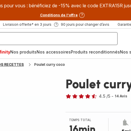
s pour vous : bénéficiez de -15% avec le code EXTRA15R jus
Conditions de l'offre
Livraison offerte* en 3 jours
90 jours pour changer d’avis
Garantie
inity
Nos produits
Nos accessoires
Produits reconditionnés
Nos s
OS RECETTES
Poulet curry coco
Poulet curr
4.5
/5
-
14 Avis
ratings.4.5
TEMPS TOTAL
16min