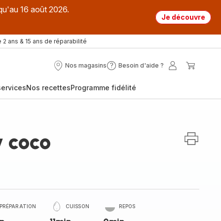
qu'au 16 août 2026.
Je découvre
 2 ans & 15 ans de réparabilité
Nos magasins
Besoin d'aide ?
Nos
Besoin
Mon
Mon
magasins
d'aide
compte
panier
ervices
Nos recettes
Programme fidélité
?
y coco
PRÉPARATION
CUISSON
REPOS