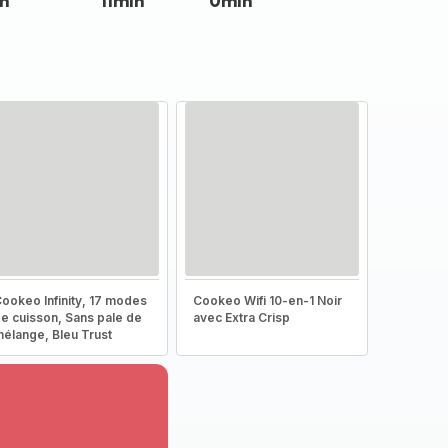
n
11min
0min
ookeo Infinity, 17 modes
Cookeo Wifi 10-en-1 Noir
e cuisson, Sans pale de
avec Extra Crisp
élange, Bleu Trust