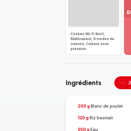
D
Vo
pl
Cookeo Wi-Fi 8en1,
-
Multicuiseur, 8 modes de
Dé
cuisson, Cuiseur sous
la
pression
g
co
-
Ingrédients
2
Supp
per
200 g
Blanc de poulet
120 g
Riz basmati
250 g
Eau